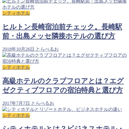
2019年11月10日
とらべるお
シティホテル
ホテル無料宿泊券と交換できたプリン
スポイントが改悪、宿泊券との交換が
終了
2019年2月4日
とらべるお
シティホテル
フォーポイントバイシェラトン名古屋
中部国際空港宿泊前チェック。セント
レア前泊に便利な理由