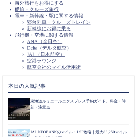
海外旅行をお得にする
船旅・クルーズ旅行
電車・新幹線・駅に関する情報
寝台列車・クルーズトレイン
新幹線にお得に乗る
飛行機・空港に関する情報
ANA（全日空）
Delta（デルタ航空）
JAL（日本航空）
空港ラウンジ
航空会社のマイル活用術
本日の人気記事
東海道ルミエールエクスプレス予約ガイド。料金・時
刻・注意点
JAL NEOBANKのマイル・LSP攻略｜最大83,250マイル