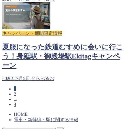
キャンペーン・期間限定情報
夏服になった鉄道むすめに会いに行こ
う！身延駅・御殿場駅Ekitagキャンペ
ーン
2026年7月5日
とらべるお
1
2
...
4
HOME
電車・新幹線・駅に関する情報