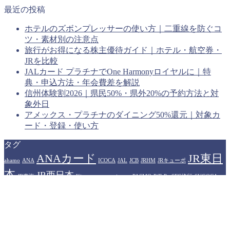
最近の投稿
ホテルのズボンプレッサーの使い方｜二重線を防ぐコ
ツ・素材別の注意点
旅行がお得になる株主優待ガイド｜ホテル・航空券・
JRを比較
JALカード プラチナでOne Harmonyロイヤルに｜特
典・申込方法・年会費差を解説
信州体験割2026｜県民50%・県外20%の予約方法と対
象外日
アメックス・プラチナのダイニング50%還元｜対象カ
ード・登録・使い方
タグ
ANAカード
JR東日
ahamo
ANA
ICOCA
JAL
JCB
JRHM
JRキューポ
本
JR西日本
JR東海
Kitaca
manaca
nimoca
PASMO
PiTaPa
SFC修行
SUGOCA
WESTERポイント
アメリカン
Suica
TOICA
はやかけん
エキスプレスカード
イオンカード
カシオペア
ザ・リッツカール
プラ
ヒルトンホテル
トン
ソラシドエア
ドーミーイン
ハイアット