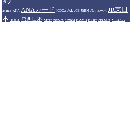
タグ
ANAカード
JR東日
ahamo
ANA
ICOCA
JAL
JCB
JRHM
JRキューポ
本
JR西日本
JR東海
Kitaca
manaca
nimoca
PASMO
PiTaPa
SFC修行
SUGOCA
WESTERポイント
アメリカン
Suica
TOICA
はやかけん
エキスプレスカード
イオンカード
カシオペア
ザ・リッツカール
プラ
ヒルトンホテル
トン
ソラシドエア
ドーミーイン
ハイアット
イオリティパス
プリンスホテル
プリンス
マリオットホテル
中部国際空港
ポイント
楽天トラベル
伊丹空港
佐賀県
大分県
楽天モバイル
永久不滅ポイント
無印良
羽田空港
品
石川県
運営者情報
トラベラーズライフハック（Travelers LifeHack）は、旅行記
や観光情報の提供ではなく、旅行や出張、あるいは旅をする
人にとって役立つ情報（ライフハック）を提供するブログメ
ディアです。