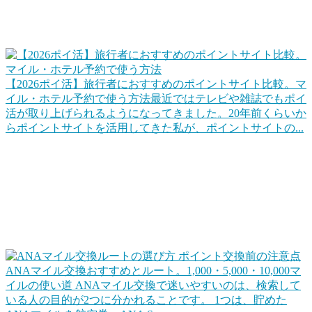
などもポイントサイト経由にすることでポイントを貯めま
す。
【2026ポイ活】旅行者におすすめのポイントサイト比較。マ
イル・ホテル予約で使う方法
最近ではテレビや雑誌でもポイ
活が取り上げられるようになってきました。20年前くらいか
らポイントサイトを活用してきた私が、ポイントサイトの...
ポイントを上手に交換して旅行をお得にする
代表的なのは「マイル交換」でしょうね。クレジットカード
や各種キャンペーンなどでポイントをためて、そのポイント
を交換して、効率的に旅行します。同じ1ポイントでも交換
ルートを工夫するだけで確実に得ができます。
ANAマイル交換おすすめとルート。1,000・5,000・10,000マ
イルの使い道
ANAマイル交換で迷いやすいのは、検索して
いる人の目的が2つに分かれることです。 1つは、貯めた