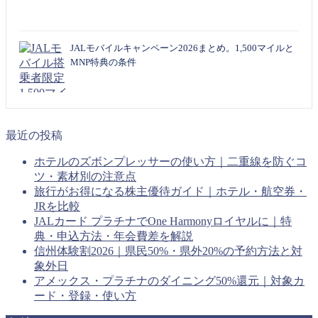
JALモバイルキャンペーン2026まとめ。1,500マイルと
MNP特典の条件
最近の投稿
ホテルのズボンプレッサーの使い方｜二重線を防ぐコ
ツ・素材別の注意点
旅行がお得になる株主優待ガイド｜ホテル・航空券・
JRを比較
JALカード プラチナでOne Harmonyロイヤルに｜特
典・申込方法・年会費差を解説
信州体験割2026｜県民50%・県外20%の予約方法と対
象外日
アメックス・プラチナのダイニング50%還元｜対象カ
ード・登録・使い方