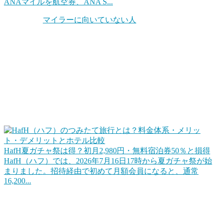
ANAマイルを航空券、ANA S...
ちなみに「
マイラーに向いていない人
」というのもいます。
自分の旅行スタンスを考えてみることも大切です。他にもホ
テル系のポイントもお得だったりします。
お得な旅行サービスを活用する
この他、旅行やホテル宿泊をお得にするWEBサービスや会
員プログラムを活用するのも手ですね。ポイントに近いとこ
ろだとHafHのようなコイン（ポイント）を積み立てて宿泊
に使えるというサービスもあります。
HafH夏ガチャ祭は得？初月2,980円・無料宿泊券50％と損得
HafH（ハフ）では、2026年7月16日17時から夏ガチャ祭が始
まりました。招待経由で初めて月額会員になると、通常
16,200...
上手くコインを貯めていけば旅行をお得にすることができる
はずです。キャンペーンを活用するのもいいですね。