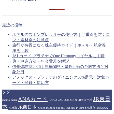
最近の投稿
ホテルのズボンプレッサーの使い方｜二重線を防ぐコ
ツ・素材別の注意点
旅行がお得になる株主優待ガイド｜ホテル・航空券・
JRを比較
JALカード プラチナでOne Harmonyロイヤルに｜特
典・申込方法・年会費差を解説
信州体験割2026｜県民50%・県外20%の予約方法と対
象外日
アメックス・プラチナのダイニング50%還元｜対象カ
ード・登録・使い方
タグ
ANAカード
JR東日
ahamo
ANA
ICOCA
JAL
JCB
JRHM
JRキューポ
本
JR西日本
JR東海
Kitaca
manaca
nimoca
PASMO
PiTaPa
SFC修行
SUGOCA