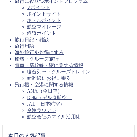
旅行に役立つポイントプログラム
Vポイント
ポイントサイト
ホテルポイント
航空マイレージ
鉄道ポイント
旅行日記・雑談
旅行用語
海外旅行をお得にする
船旅・クルーズ旅行
電車・新幹線・駅に関する情報
寝台列車・クルーズトレイン
新幹線にお得に乗る
飛行機・空港に関する情報
ANA（全日空）
Delta（デルタ航空）
JAL（日本航空）
空港ラウンジ
航空会社のマイル活用術
本日の人気記事