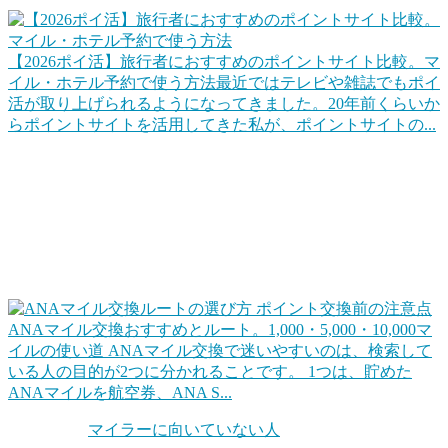
【2026ポイ活】旅行者におすすめのポイントサイト比較。マ
イル・ホテル予約で使う方法
最近ではテレビや雑誌でもポイ
活が取り上げられるようになってきました。20年前くらいか
らポイントサイトを活用してきた私が、ポイントサイトの...
ポイントを上手に交換して旅行をお得にする
代表的なのは「マイル交換」でしょうね。クレジットカード
や各種キャンペーンなどでポイントをためて、そのポイント
を交換して、効率的に旅行します。同じ1ポイントでも交換
ルートを工夫するだけで確実に得ができます。
ANAマイル交換おすすめとルート。1,000・5,000・10,000マ
イルの使い道
ANAマイル交換で迷いやすいのは、検索して
いる人の目的が2つに分かれることです。 1つは、貯めた
ANAマイルを航空券、ANA S...
ちなみに「
マイラーに向いていない人
」というのもいます。