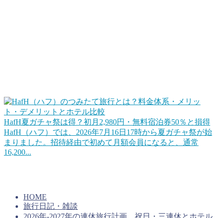
自分の旅行スタンスを考えてみることも大切です。他にもホ
テル系のポイントもお得だったりします。
お得な旅行サービスを活用する
この他、旅行やホテル宿泊をお得にするWEBサービスや会
員プログラムを活用するのも手ですね。ポイントに近いとこ
ろだとHafHのようなコイン（ポイント）を積み立てて宿泊
に使えるというサービスもあります。
HafH夏ガチャ祭は得？初月2,980円・無料宿泊券50％と損得
HafH（ハフ）では、2026年7月16日17時から夏ガチャ祭が始
まりました。招待経由で初めて月額会員になると、通常
16,200...
上手くコインを貯めていけば旅行をお得にすることができる
はずです。キャンペーンを活用するのもいいですね。
HOME
旅行日記・雑談
2026年-2027年の連休旅行計画。祝日・三連休とホテル