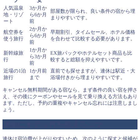
プ
安
人気温泉
3か月か
部屋数が限られ、良い条件の宿から埋
地・リゾ
ら6か月
まりやすいです。
ート
前
2か月か
航空券を
早期割引、タイムセール、ホテル価格
ら6か月
使う旅行
を合わせて比較する必要があります。
前
1か月か
新幹線旅
EX旅パックやホテルセット商品も比
ら3か月
行
較すると総額を抑えやすいです。
前
近場の1泊
1か月前
直前でも探せますが、連休は駅近・大
旅行
まで
浴場付きから埋まりやすいです。
キャンセル無料期間がある宿なら、まず条件の良い宿を押さ
え、その後にクーポンやセールを見て乗り換える方法もあり
ます。ただし、予約の重複やキャンセル忘れには注意しまし
ょう。
連休にホテル代を抑えるコツ
連休は宿泊費が上がりやすいため、次のように探すと候補が