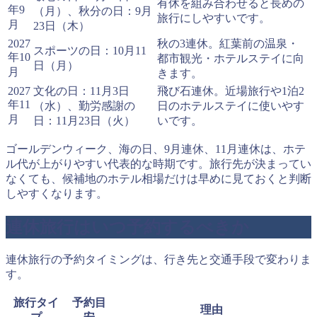
有休を組み合わせると長めの
年9
（月）、秋分の日：9月
旅行にしやすいです。
月
23日（木）
2027
秋の3連休。紅葉前の温泉・
スポーツの日：10月11
年10
都市観光・ホテルステイに向
日（月）
月
きます。
2027
文化の日：11月3日
飛び石連休。近場旅行や1泊2
年11
（水）、勤労感謝の
日のホテルステイに使いやす
月
日：11月23日（火）
いです。
ゴールデンウィーク、海の日、9月連休、11月連休は、ホテ
ル代が上がりやすい代表的な時期です。旅行先が決まってい
なくても、候補地のホテル相場だけは早めに見ておくと判断
しやすくなります。
連休旅行はいつ予約するべきか
連休旅行の予約タイミングは、行き先と交通手段で変わりま
す。
旅行タイ
予約目
理由