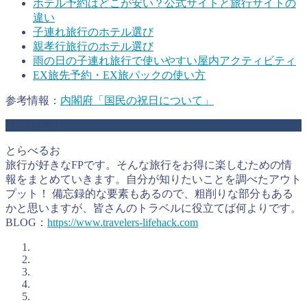
ホテル予約はどこが安い？公式サイトと旅行サイトの
違い
子連れ旅行のホテル選び
親孝行旅行のホテル選び
雨の日の子連れ旅行で使いやすい屋内アクティビティ
EX旅先予約・EX旅パックの使い方
参考情報：
内閣府「国民の祝日について」
ABOUT ME
とらべるお
旅行が好きなFPです。そんな旅行をお得に楽しむための情
報をまとめていきます。自分が知りたいことを調べたアウト
プット！ 備忘録的な要素もあるので、粗削りな部分もある
かと思いますが、皆さんのトラベルに役立てば何よりです。
BLOG：
https://www.travelers-lifehack.com