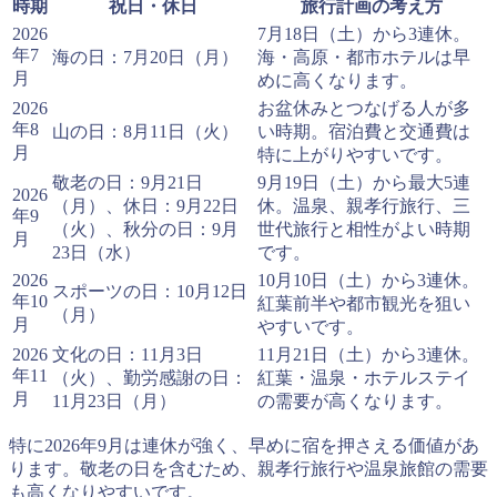
時期
祝日・休日
旅行計画の考え方
2026
7月18日（土）から3連休。
年7
海の日：7月20日（月）
海・高原・都市ホテルは早
月
めに高くなります。
2026
お盆休みとつなげる人が多
年8
山の日：8月11日（火）
い時期。宿泊費と交通費は
月
特に上がりやすいです。
敬老の日：9月21日
9月19日（土）から最大5連
2026
（月）、休日：9月22日
休。温泉、親孝行旅行、三
年9
（火）、秋分の日：9月
世代旅行と相性がよい時期
月
23日（水）
です。
2026
10月10日（土）から3連休。
スポーツの日：10月12日
年10
紅葉前半や都市観光を狙い
（月）
月
やすいです。
2026
文化の日：11月3日
11月21日（土）から3連休。
年11
（火）、勤労感謝の日：
紅葉・温泉・ホテルステイ
月
11月23日（月）
の需要が高くなります。
特に2026年9月は連休が強く、早めに宿を押さえる価値があ
ります。敬老の日を含むため、親孝行旅行や温泉旅館の需要
も高くなりやすいです。