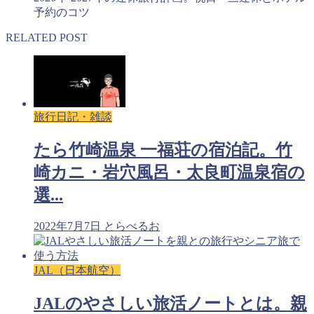
予約のコツ
RELATED POST
旅行日記・雑談
たら竹崎温泉 一福荘の宿泊記。竹
崎カニ・岩穴風呂・太良町温泉宿の
選...
2022年7月7日
とらべるお
JAL（日本航空）
JALのやさしい旅活ノートとは。親