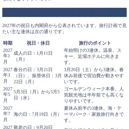
2027年の連休で早めに見たい日程
2027年の祝日も内閣府から公表されています。旅行計画で見
たい主な連休は次の通りです。
時期
祝日・休日
旅行のポイント
2027
年始明けの3連休。温泉、ス
成人の日：1月11日
年1
キー、近場ホテルに向きま
（月）
月
す。
2027
春分の日：3月21日
3月20日（土）から3連休。春
年3
（日）、振替休日：3月
休み前後で宿泊費が動きやす
月
22日（月）
いです。
2027
ゴールデンウィーク本番。人
5月3日（月）から5月5
年5
気観光地は半年前でも高くな
日（水）
月
りやすいです。
2027
夏休み前半の3連休。海・テ
年7
海の日：7月19日（月）
ーマパーク・家族旅行向きで
月
す。
2027
敬老の日：9月20日