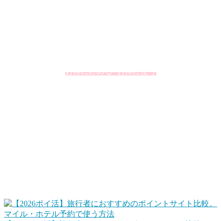
私、とらべるお（@TravelersHack）が、お得に旅行をするた
めに私が活用していることをまとめています。個人的に大切
にしているのが「ポイント」の上手な活用です。ポイントと
いうとオマケというイメージが強いかもしれませんが、うま
く利用するとその価値を2倍、3倍と高めることができたりし
ます。
お得に貯める×お得に使う
この掛け合わせが大切ですね。
ポイントサイトで旅行資金を貯める、旅行で貯め
る
ポイントサイトを使って、ポイ活でホテルポイントやマイル
に交換して旅行でなるべくお金を使わないで済むようにしま
す。また、旅行するときは、楽天トラベルやじゃらんネット
などもポイントサイト経由にすることでポイントを貯めま
す。