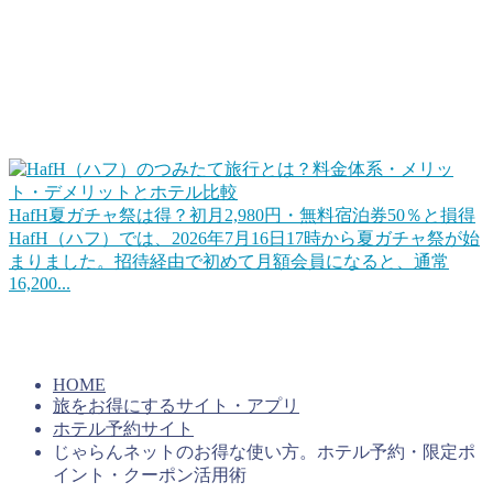
お得な旅行サービスを活用する
この他、旅行やホテル宿泊をお得にするWEBサービスや会
員プログラムを活用するのも手ですね。ポイントに近いとこ
ろだとHafHのようなコイン（ポイント）を積み立てて宿泊
に使えるというサービスもあります。
HafH夏ガチャ祭は得？初月2,980円・無料宿泊券50％と損得
HafH（ハフ）では、2026年7月16日17時から夏ガチャ祭が始
まりました。招待経由で初めて月額会員になると、通常
16,200...
上手くコインを貯めていけば旅行をお得にすることができる
はずです。キャンペーンを活用するのもいいですね。
HOME
旅をお得にするサイト・アプリ
ホテル予約サイト
じゃらんネットのお得な使い方。ホテル予約・限定ポ
イント・クーポン活用術