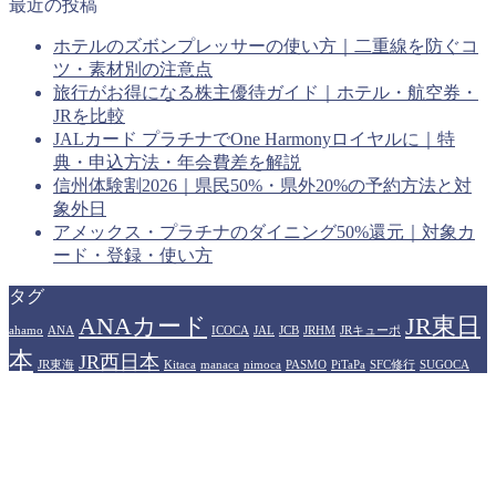
最近の投稿
ホテルのズボンプレッサーの使い方｜二重線を防ぐコ
ツ・素材別の注意点
旅行がお得になる株主優待ガイド｜ホテル・航空券・
JRを比較
JALカード プラチナでOne Harmonyロイヤルに｜特
典・申込方法・年会費差を解説
信州体験割2026｜県民50%・県外20%の予約方法と対
象外日
アメックス・プラチナのダイニング50%還元｜対象カ
ード・登録・使い方
タグ
ANAカード
JR東日
ahamo
ANA
ICOCA
JAL
JCB
JRHM
JRキューポ
本
JR西日本
JR東海
Kitaca
manaca
nimoca
PASMO
PiTaPa
SFC修行
SUGOCA
WESTERポイント
アメリカン
Suica
TOICA
はやかけん
エキスプレスカード
イオンカード
カシオペア
ザ・リッツカール
プラ
ヒルトンホテル
トン
ソラシドエア
ドーミーイン
ハイアット