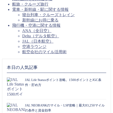
船旅・クルーズ旅行
電車・新幹線・駅に関する情報
寝台列車・クルーズトレイン
新幹線にお得に乗る
飛行機・空港に関する情報
ANA（全日空）
Delta（デルタ航空）
JAL（日本航空）
空港ラウンジ
航空会社のマイル活用術
本日の人気記事
JAL Life Statusポイント攻略。1500ポイントとJGC条
件・貯め方
JAL NEOBANKのマイル・LSP攻略｜最大83,250マイル
の条件と資金効率