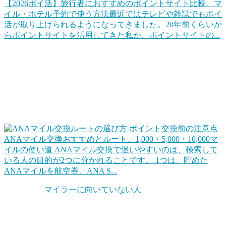
【2026ポイ活】旅行者におすすめのポイントサイト比較。マ
イル・ホテル予約で使う方法
最近ではテレビや雑誌でもポイ
活が取り上げられるようになってきました。20年前くらいか
らポイントサイトを活用してきた私が、ポイントサイトの...
ポイントを上手に交換して旅行をお得にする
代表的なのは「マイル交換」でしょうね。クレジットカード
や各種キャンペーンなどでポイントをためて、そのポイント
を交換して、効率的に旅行します。同じ1ポイントでも交換
ルートを工夫するだけで確実に得ができます。
ANAマイル交換おすすめとルート。1,000・5,000・10,000マ
イルの使い道
ANAマイル交換で迷いやすいのは、検索して
いる人の目的が2つに分かれることです。 1つは、貯めた
ANAマイルを航空券、ANA S...
ちなみに「
マイラーに向いていない人
」というのもいます。
自分の旅行スタンスを考えてみることも大切です。他にもホ
テル系のポイントもお得だったりします。