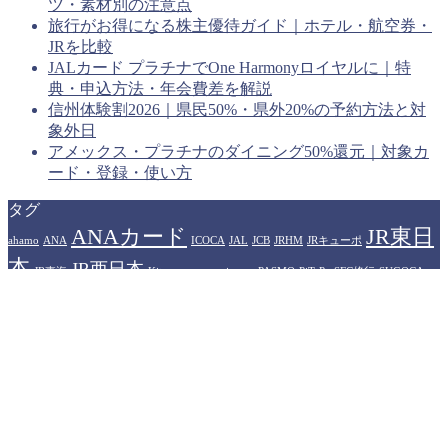
ツ・素材別の注意点
旅行がお得になる株主優待ガイド｜ホテル・航空券・
JRを比較
JALカード プラチナでOne Harmonyロイヤルに｜特
典・申込方法・年会費差を解説
信州体験割2026｜県民50%・県外20%の予約方法と対
象外日
アメックス・プラチナのダイニング50%還元｜対象カ
ード・登録・使い方
タグ
ANAカード
JR東日
ahamo
ANA
ICOCA
JAL
JCB
JRHM
JRキューポ
本
JR西日本
JR東海
Kitaca
manaca
nimoca
PASMO
PiTaPa
SFC修行
SUGOCA
WESTERポイント
アメリカン
Suica
TOICA
はやかけん
エキスプレスカード
イオンカード
カシオペア
ザ・リッツカール
プラ
ヒルトンホテル
トン
ソラシドエア
ドーミーイン
ハイアット
イオリティパス
プリンスホテル
プリンス
マリオットホテル
中部国際空港