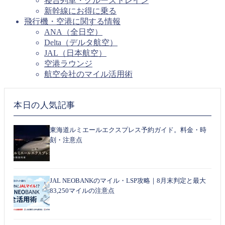
寝台列車・クルーズトレイン
新幹線にお得に乗る
飛行機・空港に関する情報
ANA（全日空）
Delta（デルタ航空）
JAL（日本航空）
空港ラウンジ
航空会社のマイル活用術
本日の人気記事
東海道ルミエールエクスプレス予約ガイド。料金・時
刻・注意点
JAL NEOBANKのマイル・LSP攻略｜8月末判定と最大
83,250マイルの注意点