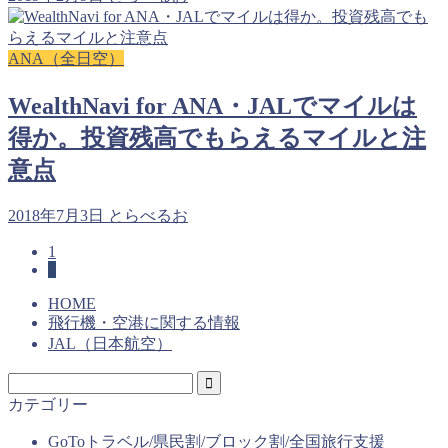
ANA（全日空）
WealthNavi for ANA・JALでマイルは
得か。投資残高でもらえるマイルと注
意点
2018年7月3日
とらべるお
1
2
HOME
飛行機・空港に関する情報
JAL（日本航空）
カテゴリー
GoToトラベル/県民割/ブロック割/全国旅行支援