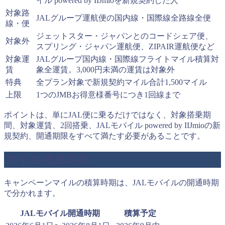
イル powered by IIJmioを新規契約した人
対象路
JALグループ運航便の国内線・国際線全路線全便
線・便
ジェットスター・ジャパンとのコードシェア便、
対象外
スプリング・ジャパン運航便、ZIPAIR運航便など
対象運
JALグループ国内線・国際線フライトマイル積算対
賃
象全運賃。3,000円未満の運賃は対象外
特典
全プラン対象で新規契約マイル合計1,500マイル
上限
1つのJMBお得意様番号につき1回線まで
ポイントは、単にJAL便に乗るだけではなく、対象搭乗期
間、対象運賃、2回搭乗、JALモバイル powered by IIJmioの新
規契約、開通期限をすべて満たす必要があることです。
マイル積算時期
キャンペーンマイルの積算時期は、JALモバイルの開通時期
で分かれます。
JALモバイル開通時期
積算予定