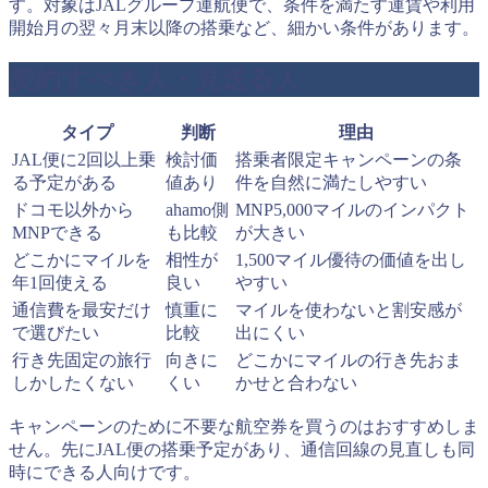
す。対象はJALグループ運航便で、条件を満たす運賃や利用
開始月の翌々月末以降の搭乗など、細かい条件があります。
契約すべき人・見送る人
タイプ
判断
理由
JAL便に2回以上乗
検討価
搭乗者限定キャンペーンの条
る予定がある
値あり
件を自然に満たしやすい
ドコモ以外から
ahamo側
MNP5,000マイルのインパクト
MNPできる
も比較
が大きい
どこかにマイルを
相性が
1,500マイル優待の価値を出し
年1回使える
良い
やすい
通信費を最安だけ
慎重に
マイルを使わないと割安感が
で選びたい
比較
出にくい
行き先固定の旅行
向きに
どこかにマイルの行き先おま
しかしたくない
くい
かせと合わない
キャンペーンのために不要な航空券を買うのはおすすめしま
せん。先にJAL便の搭乗予定があり、通信回線の見直しも同
時にできる人向けです。