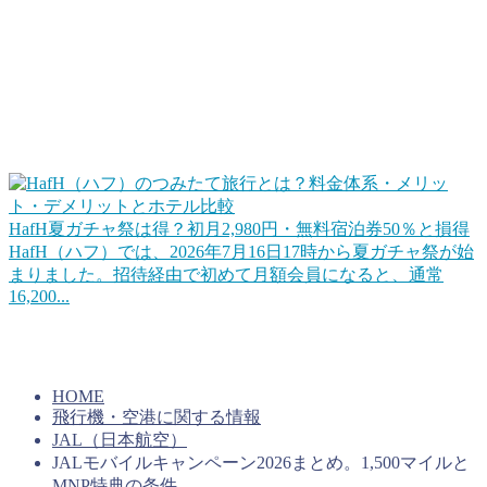
お得な旅行サービスを活用する
この他、旅行やホテル宿泊をお得にするWEBサービスや会
員プログラムを活用するのも手ですね。ポイントに近いとこ
ろだとHafHのようなコイン（ポイント）を積み立てて宿泊
に使えるというサービスもあります。
HafH夏ガチャ祭は得？初月2,980円・無料宿泊券50％と損得
HafH（ハフ）では、2026年7月16日17時から夏ガチャ祭が始
まりました。招待経由で初めて月額会員になると、通常
16,200...
上手くコインを貯めていけば旅行をお得にすることができる
はずです。キャンペーンを活用するのもいいですね。
HOME
飛行機・空港に関する情報
JAL（日本航空）
JALモバイルキャンペーン2026まとめ。1,500マイルと
MNP特典の条件