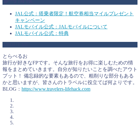
JAL公式：搭乗者限定！航空券相当マイルプレゼント
キャンペーン
JALモバイル公式：JALモバイルについて
JALモバイル公式：特典
ABOUT ME
とらべるお
旅行が好きなFPです。そんな旅行をお得に楽しむための情
報をまとめていきます。自分が知りたいことを調べたアウト
プット！ 備忘録的な要素もあるので、粗削りな部分もある
かと思いますが、皆さんのトラベルに役立てば何よりです。
BLOG：
https://www.travelers-lifehack.com
とらべるおが考えるお得に旅行をするコツ