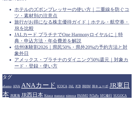
ホテルのズボンプレッサーの使い方｜二重線を防ぐコ
ツ・素材別の注意点
旅行がお得になる株主優待ガイド｜ホテル・航空券・
JRを比較
JALカード プラチナでOne Harmonyロイヤルに｜特
典・申込方法・年会費差を解説
信州体験割2026｜県民50%・県外20%の予約方法と対
象外日
アメックス・プラチナのダイニング50%還元｜対象カ
ード・登録・使い方
タグ
ANAカード
JR東日
ahamo
ANA
ICOCA
JAL
JCB
JRHM
JRキューポ
本
JR西日本
JR東海
Kitaca
manaca
nimoca
PASMO
PiTaPa
SFC修行
SUGOCA
WESTERポイント
アメリカン
Suica
TOICA
はやかけん
エキスプレスカード
イオンカード
カシオペア
ザ・リッツカール
プラ
ヒルトンホテル
トン
ソラシドエア
ドーミーイン
ハイアット