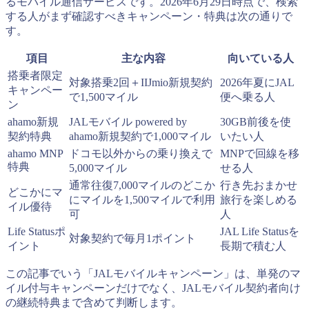
るモバイル通信サービスです。2026年6月29日時点で、検索
する人がまず確認すべきキャンペーン・特典は次の通りで
す。
項目
主な内容
向いている人
搭乗者限定
対象搭乗2回＋IIJmio新規契約
2026年夏にJAL
キャンペー
で1,500マイル
便へ乗る人
ン
ahamo新規
JALモバイル powered by
30GB前後を使
契約特典
ahamo新規契約で1,000マイル
いたい人
ahamo MNP
ドコモ以外からの乗り換えで
MNPで回線を移
特典
5,000マイル
せる人
通常往復7,000マイルのどこか
行き先おまかせ
どこかにマ
にマイルを1,500マイルで利用
旅行を楽しめる
イル優待
可
人
Life Statusポ
JAL Life Statusを
対象契約で毎月1ポイント
イント
長期で積む人
この記事でいう「JALモバイルキャンペーン」は、単発のマ
イル付与キャンペーンだけでなく、JALモバイル契約者向け
の継続特典まで含めて判断します。