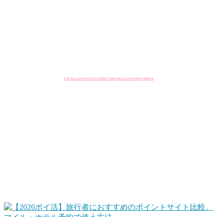
私、とらべるお（@TravelersHack）が、お得に旅行をするた
めに私が活用していることをまとめています。個人的に大切
にしているのが「ポイント」の上手な活用です。ポイントと
いうとオマケというイメージが強いかもしれませんが、うま
く利用するとその価値を2倍、3倍と高めることができたりし
ます。
お得に貯める×お得に使う
この掛け合わせが大切ですね。
ポイントサイトで旅行資金を貯める、旅行で貯め
る
ポイントサイトを使って、ポイ活でホテルポイントやマイル
に交換して旅行でなるべくお金を使わないで済むようにしま
す。また、旅行するときは、楽天トラベルやじゃらんネット
などもポイントサイト経由にすることでポイントを貯めま
す。