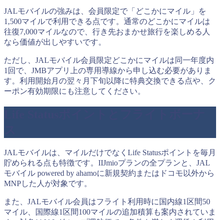
JALモバイルの強みは、会員限定で「どこかにマイル」を
1,500マイルで利用できる点です。通常のどこかにマイルは
往復7,000マイルなので、行き先おまかせ旅行を楽しめる人
なら価値が出しやすいです。
ただし、JALモバイル会員限定どこかにマイルは同一年度内
1回で、JMBアプリ上の専用導線から申し込む必要がありま
す。利用開始月の翌々月下旬以降に特典交換できる点や、ク
ーポン有効期限にも注意してください。
Life Statusポイントとフライトボーナ
ス
JALモバイルは、マイルだけでなくLife Statusポイントを毎月
貯められる点も特徴です。IIJmioプランの全プランと、JAL
モバイル powered by ahamoに新規契約またはドコモ以外から
MNPした人が対象です。
また、JALモバイル会員はフライト利用時に国内線1区間50
マイル、国際線1区間100マイルの追加積算も案内されていま