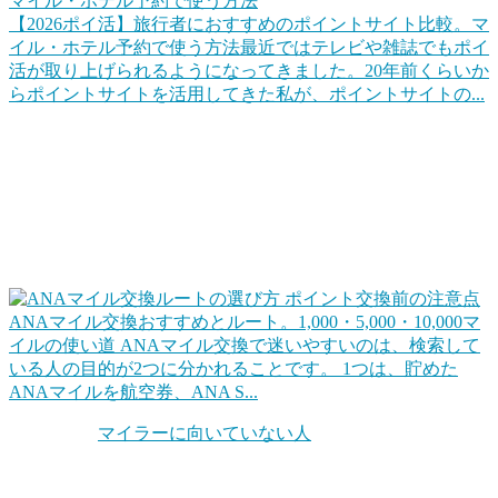
【2026ポイ活】旅行者におすすめのポイントサイト比較。マ
イル・ホテル予約で使う方法
最近ではテレビや雑誌でもポイ
活が取り上げられるようになってきました。20年前くらいか
らポイントサイトを活用してきた私が、ポイントサイトの...
ポイントを上手に交換して旅行をお得にする
代表的なのは「マイル交換」でしょうね。クレジットカード
や各種キャンペーンなどでポイントをためて、そのポイント
を交換して、効率的に旅行します。同じ1ポイントでも交換
ルートを工夫するだけで確実に得ができます。
ANAマイル交換おすすめとルート。1,000・5,000・10,000マ
イルの使い道
ANAマイル交換で迷いやすいのは、検索して
いる人の目的が2つに分かれることです。 1つは、貯めた
ANAマイルを航空券、ANA S...
ちなみに「
マイラーに向いていない人
」というのもいます。
自分の旅行スタンスを考えてみることも大切です。他にもホ
テル系のポイントもお得だったりします。