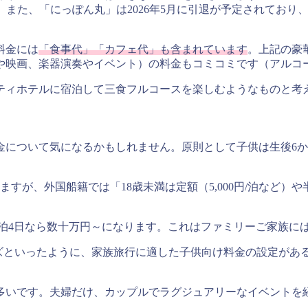
また、「にっぽん丸」は2026年5月に引退が予定されており、後継
料金には
「食事代」「カフェ代」も含まれています
。上記の豪
や映画、楽器演奏やイベント）の料金もコミコミです（アルコ
ティホテルに宿泊して三食フルコースを楽しむようなものと考
金について気になるかもしれません。原則として子供は生後6
すが、外国船籍では「18歳未満は定額（5,000円/泊など）
族3泊4日なら数十万円～になります。これはファミリーご家族に
ーズといったように、家族旅行に適した子供向け料金の設定があ
多いです。夫婦だけ、カップルでラグジュアリーなイベントを