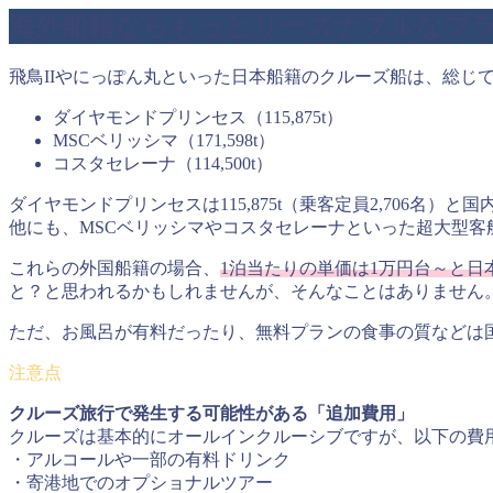
海外船籍ならもっとリーズナブルなプ
飛鳥IIやにっぽん丸といった日本船籍のクルーズ船は、総じ
ダイヤモンドプリンセス（115,875t）
MSCベリッシマ（171,598t）
コスタセレーナ（114,500t）
ダイヤモンドプリンセスは115,875t（乗客定員2,706
他にも、MSCベリッシマやコスタセレーナといった超大型
これらの外国船籍の場合、
1泊当たりの単価は1万円台～と日
と？と思われるかもしれませんが、そんなことはありません
ただ、お風呂が有料だったり、無料プランの食事の質などは
クルーズ旅行で発生する可能性がある「追加費用」
クルーズは基本的にオールインクルーシブですが、以下の費
・アルコールや一部の有料ドリンク
・寄港地でのオプショナルツアー