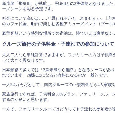
新造船「飛鳥III」が就航し、飛鳥IIとの2隻体制となりました。
ーズシーンを彩る予定です。
料金について高いよ……と思われるかもしれませんが、上記
のカフェ代金、船内で楽しむ各種アミューズメント（プール
豪華客船という特別な場所での宿泊は、陸でいえば豪華なシ
クルーズ旅行の子供料金・子連れでの参加について
大人二人なら単純計算できますが、ファミリーの方は子供料
って大きく異なります。
日本船籍の多くでは「2歳未満なら無料」となるケースがありま
れています。2歳以上になると有料になるのが一般的です。
一人5.4万円だとして、国内クルーズの正規料金なら4人家
家族旅行であれば、子供料金50%プラン、ファミリークル
するのが良いと思います。
一方で、ファミリークルーズはどうしても子連れの参加者が