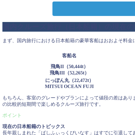
国内クルーズ旅行（日本船籍）の現在の
まず、国内旅行における日本船籍の豪華客船はおおよそ料金
客船名
飛鳥II（50,444t）
飛鳥III（52,265t）
にっぽん丸（22,472t）
MITSUI OCEAN FUJI
もちろん、客室のグレードやプランによって値段の差はありま
の比較的短期間で楽しめるクルーズ旅行です。
現在の日本船籍のトピックス
長年親しまれた「ぱしふぃっくびいなす」はすでに引退してお