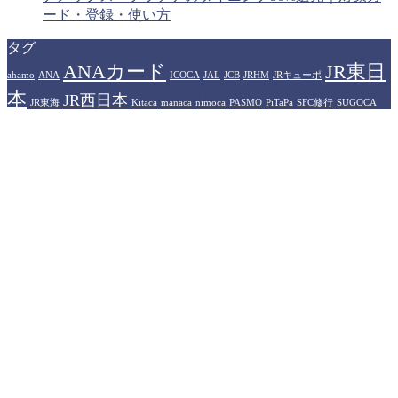
ード・登録・使い方
タグ
ANAカード
JR東日
ahamo
ANA
ICOCA
JAL
JCB
JRHM
JRキューポ
本
JR西日本
JR東海
Kitaca
manaca
nimoca
PASMO
PiTaPa
SFC修行
SUGOCA
WESTERポイント
アメリカン
Suica
TOICA
はやかけん
エキスプレスカード
イオンカード
カシオペア
ザ・リッツカール
プラ
ヒルトンホテル
トン
ソラシドエア
ドーミーイン
ハイアット
イオリティパス
プリンスホテル
プリンス
マリオットホテル
中部国際空港
ポイント
楽天トラベル
伊丹空港
佐賀県
大分県
楽天モバイル
永久不滅ポイント
無印良
羽田空港
品
石川県
運営者情報
トラベラーズライフハック（Travelers LifeHack）は、旅行記
や観光情報の提供ではなく、旅行や出張、あるいは旅をする
人にとって役立つ情報（ライフハック）を提供するブログメ