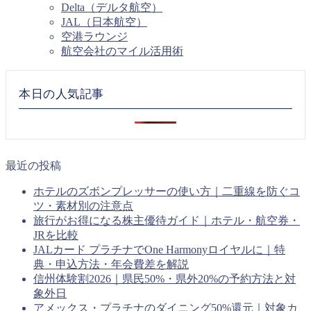
Delta（デルタ航空）
JAL（日本航空）
空港ラウンジ
航空会社のマイル活用術
本日の人気記事
最近の投稿
ホテルのズボンプレッサーの使い方｜二重線を防ぐコ
ツ・素材別の注意点
旅行がお得になる株主優待ガイド｜ホテル・航空券・
JRを比較
JALカード プラチナでOne Harmonyロイヤルに｜特
典・申込方法・年会費差を解説
信州体験割2026｜県民50%・県外20%の予約方法と対
象外日
アメックス・プラチナのダイニング50%還元｜対象カ