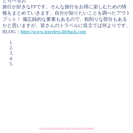
とらべるお
旅行が好きなFPです。そんな旅行をお得に楽しむための情
報をまとめていきます。自分が知りたいことを調べたアウト
プット！ 備忘録的な要素もあるので、粗削りな部分もある
かと思いますが、皆さんのトラベルに役立てば何よりです。
BLOG：
https://www.travelers-lifehack.com
とらべるおが考えるお得に旅行をするコツ
私、とらべるお（@TravelersHack）が、お得に旅行をするた
めに私が活用していることをまとめています。個人的に大切
にしているのが「ポイント」の上手な活用です。ポイントと
いうとオマケというイメージが強いかもしれませんが、うま
く利用するとその価値を2倍、3倍と高めることができたりし
ます。
お得に貯める×お得に使う