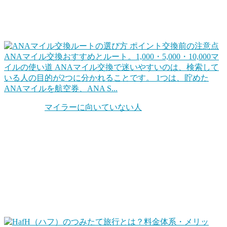
や各種キャンペーンなどでポイントをためて、そのポイント
を交換して、効率的に旅行します。同じ1ポイントでも交換
ルートを工夫するだけで確実に得ができます。
ANAマイル交換おすすめとルート。1,000・5,000・10,000マ
イルの使い道
ANAマイル交換で迷いやすいのは、検索して
いる人の目的が2つに分かれることです。 1つは、貯めた
ANAマイルを航空券、ANA S...
ちなみに「
マイラーに向いていない人
」というのもいます。
自分の旅行スタンスを考えてみることも大切です。他にもホ
テル系のポイントもお得だったりします。
お得な旅行サービスを活用する
この他、旅行やホテル宿泊をお得にするWEBサービスや会
員プログラムを活用するのも手ですね。ポイントに近いとこ
ろだとHafHのようなコイン（ポイント）を積み立てて宿泊
に使えるというサービスもあります。