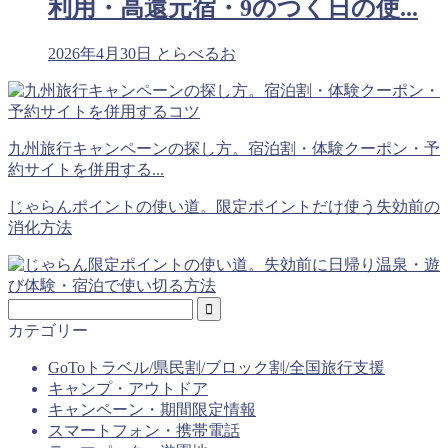
利用・高還元宿・9のつく日の使...
2026年4月30日
とらべるお
九州旅行キャンペーンの探し方。宿泊割・体験クーポン・予
約サイトを併用する...
じゃらんポイントの使い道。限定ポイントだけ使う失効前の
消化方法
カテゴリー
GoToトラベル/県民割/ブロック割/全国旅行支援
キャンプ・アウトドア
キャンペーン・期間限定情報
スマートフォン・携帯電話