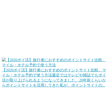
この掛け合わせが大切ですね。
ポイントサイトで旅行資金を貯める、旅行で貯め
る
ポイントサイトを使って、ポイ活でホテルポイントやマイル
に交換して旅行でなるべくお金を使わないで済むようにしま
す。また、旅行するときは、楽天トラベルやじゃらんネット
などもポイントサイト経由にすることでポイントを貯めま
す。
【2026ポイ活】旅行者におすすめのポイントサイト比較。マ
イル・ホテル予約で使う方法
最近ではテレビや雑誌でもポイ
活が取り上げられるようになってきました。20年前くらいか
らポイントサイトを活用してきた私が、ポイントサイトの...
ポイントを上手に交換して旅行をお得にする
代表的なのは「マイル交換」でしょうね。クレジットカード