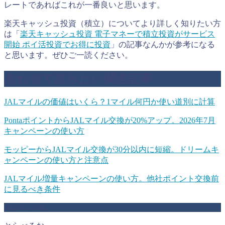
レートであればこれが一番良いと思います。
楽天キャッシュ投資（積立）についてより詳しく知りたい方
は「
楽天キャッシュ投資 電子マネーで積立投資がサービス
開始 ポイ活投資でお得に投資
」の記事なんかが参考になる
と思います。ぜひご一読ください。
あわせて読みたい関連記事
JALマイルの価値はいくら？1マイル何円か使い道別に計算
PontaポイントからJALマイル交換が20%アップ。2026年7月
キャンペーンの使い方
モッピーからJALマイル交換が30分以内に短縮。ドリームキ
ャンペーンの使い方と注意点
JALマイル増量キャンペーンの使い方。他社ポイント交換前
に見るべき条件
ABOUT ME