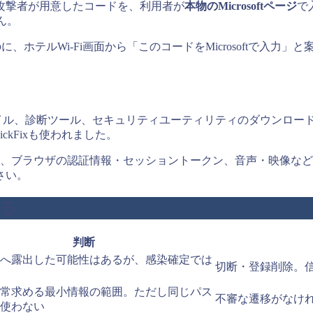
攻撃者が用意したコードを、利用者が
本物のMicrosoftページ
で
ん。
、ホテルWi-Fi画面から「このコードをMicrosoftで入力
に見せたファイル、診断ツール、セキュリティユーティリティのダウ
ickFixも使われました。
イル、キー入力、ブラウザの認証情報・セッショントークン、音声・
さい。
る
判断
へ露出した可能性はあるが、感染確定では
切断・登録削除。
常求める最小情報の範囲。ただし同じパス
不審な遷移がなけ
使わない