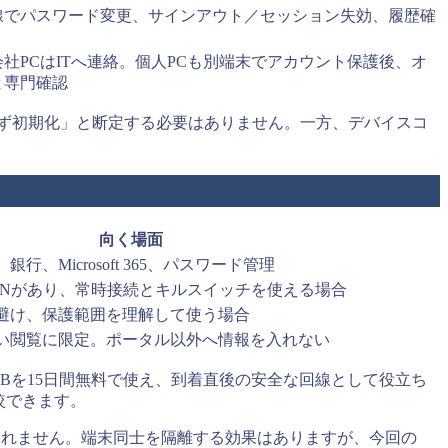
線でパスワード変更、サインアウト／セッション失効、履歴確
社PCはITへ連絡。個人PCも別端末でアカウント保護後、オ
と専門確認
ず初期化」と断定する必要はありません。一方、デバイスコ
向く場面
行、Microsoft 365、パスワード管理
PNがあり、常時接続とキルスイッチを使える場合
避け、保護範囲を理解して使う場合
い閲覧に限定。ポータル以外へ情報を入れない
initeは3GBを15日間無料で使え、到着直後の安全な回線として役立ち
比較できます。
けられません。端末同士を隔離する効果はありますが、今回の