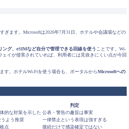
す。Microsoftは2026年7月31日、ホテルや会議場などの
ング、eSIMなど自分で管理できる回線を使う
ことです。Wi-
トウェイが侵害されていれば、利用者には見抜きにくい点が今回
ます。ホテルWi-Fiを使う場合も、ポータルから
Microsoftへの
。
判定
と組織へ具体的な対策を示した
公表・警告の趣旨は事実
使うよう推奨
一律禁止という表現は強すぎる
岐点
接続だけで感染確定ではない