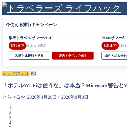
今使える旅行キャンペーン
楽天トラベル サマーSALE
Pontaサマーキ
8/31まで
8/31まで
08/31まで表示
08/
攻略と比較順を見る
楽天トラベルで探す
条件と組み合わ
シティホテル
PR
「ホテルWi-Fiは使うな」は本当？Microsoft警告と
とらべるお
2026年4月26日
/
2026年8月3日