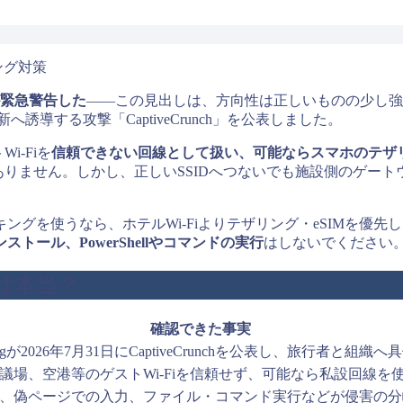
tが緊急警告した
――この見出しは、方向性は正しいものの少し強すぎま
誘導する攻撃「CaptiveCrunch」を公表しました。
i-Fiを
信頼できない回線として扱い、可能ならスマホのテザリ
ありません。しかし、正しいSSIDへつないでも施設側のゲー
グを使うなら、ホテルWi-Fiよりテザリング・eSIMを優先し
ール、PowerShellやコマンドの実行
はしないでください
は本当？
確認できた事実
urity Blogが2026年7月31日にCaptiveCrunchを公表し、旅行者
議場、空港等のゲストWi-Fiを信頼せず、可能なら私設回線を
、偽ページでの入力、ファイル・コマンド実行などが侵害の分