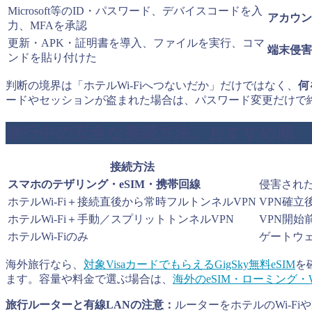
Microsoft等のID・パスワード、デバイスコードを入
アカウン
力、MFAを承認
更新・APK・証明書を導入、ファイルを実行、コマ
端末侵害
ンドを貼り付けた
判断の境界は「ホテルWi-Fiへつないだか」だけではなく、
何
ードやセッションが盗まれた場合は、パスワード変更だけで
旅行中の安全な接続方法。おすすめ順
接続方法
スマホのテザリング・eSIM・携帯回線
侵害され
ホテルWi-Fi＋接続直後から常時フルトンネルVPN
VPN確立
ホテルWi-Fi＋手動／スプリットトンネルVPN
VPN開
ホテルWi-Fiのみ
ゲートウ
海外旅行なら、
対象VisaカードでもらえるGigSky無料eSIM
を確
ます。容量や料金で選ぶ場合は、
海外のeSIM・ローミング・W
旅行ルーターと有線LANの注意：
ルーターをホテルのWi-