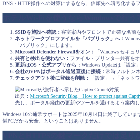
DNS・HTTP操作への対策にするなら、信頼先へ暗号化する
ホテルWi-Fiを使うならWindowsで行
SSIDを施設へ確認：
客室案内やフロントで正確な名前を
ネットワークプロファイルを「パブリック」へ：
Win
「パブリック」にします。
Microsoft Defender Firewallをオン：
「Windows セ
共有と検出を使わない：
ファイル・プリンター共有をオ
更新はOS・公式アプリから：
Windows Update
会社のVPNはポータル通過直後に接続：
常時フルトンネ
チェックアウト後に登録を削除：
「設定」→「ネットワ
出典：
Microsoft Security Blog：How to protect against Capti
先し、ポータル経由の更新やツールを避けるよう案内し
Windows 10の通常サポートは2025年10月14日に終了
備PCだから安全、ということはありません。
VPNとHTTPSの鍵マークだけでは足り