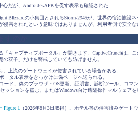
Tが中心だが、AndroidへAPKを促す表示も確認された
dnight Blizzardの小集団とされるStorm-2945が、
Fiが侵害されたという意味ではありませんが、利用者側で安全
だますのか
「キャプティブポータル」が開きます。CaptiveCrunchは
悪魔の双子」だけを警戒していても防げません。
でも、上流のゲートウェイが侵害されている場合がある。
やポータル表示をきっかけに偽ページへ送られる。
デバイスコード、偽のブラウザ・OS更新、証明書、診断ツール、コマ
セッションを盗む、またはWindows向け遠隔操作マルウェア
 Figure 1
（2026年8月3日取得）。ホテル等の侵害済みゲー