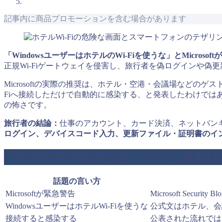
記事内に商品プロモーションを含む場合があります
「WindowsユーザーはホテルのWi-Fiを使うな」とMicrosof
正規Wi-Fiゲートウェイを侵害し、旅行者を偽ログインや偽更新へ
Microsoftの実際の推奨は、ホテル・空港・会議場などのゲストW
Fiへ接続しただけで自動的に感染する、と発表したわけでは
の怖さです。
旅行者の結論：
仕事のアカウント、カード決済、ネットバンキン
ログイン、デバイスコード入力、更新ファイル・証明書のインスト
「ホテルWi-Fiは使うな」という見出し
話題の言い方
Microsoftが緊急警告
Microsoft Sec
WindowsユーザーはホテルWi-Fiを使うな
公式文はホテル、会
接続すると感染する
公表された流れでは