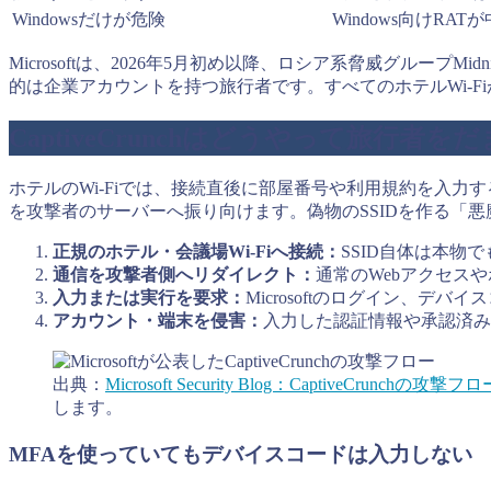
Windowsだけが危険
Windows向けRA
Microsoftは、2026年5月初め以降、ロシア系脅威グループMi
的は企業アカウントを持つ旅行者です。すべてのホテルWi-
CaptiveCrunchはどうやって旅行者を
ホテルのWi-Fiでは、接続直後に部屋番号や利用規約を入力する
を攻撃者のサーバーへ振り向けます。偽物のSSIDを作る「
正規のホテル・会議場Wi-Fiへ接続：
SSID自体は本物
通信を攻撃者側へリダイレクト：
通常のWebアクセス
入力または実行を要求：
Microsoftのログイン、
アカウント・端末を侵害：
入力した認証情報や承認済み
出典：
Microsoft Security Blog：CaptiveCrunchの攻撃フロー
します。
MFAを使っていてもデバイスコードは入力しない