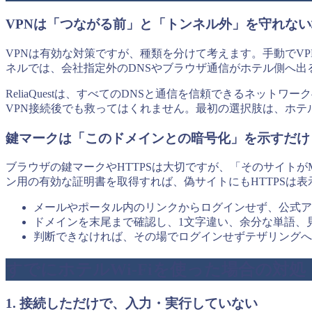
VPNは「つながる前」と「トンネル外」を守れな
VPNは有効な対策ですが、種類を分けて考えます。手動でV
ネルでは、会社指定外のDNSやブラウザ通信がホテル側へ出
ReliaQuestは、すべてのDNSと通信を信頼できるネットワー
VPN接続後でも救ってはくれません。最初の選択肢は、ホテル
鍵マークは「このドメインとの暗号化」を示すだけ
ブラウザの鍵マークやHTTPSは大切ですが、「そのサイトが
ン用の有効な証明書を取得すれば、偽サイトにもHTTPSは表
メールやポータル内のリンクからログインせず、公式ア
ドメインを末尾まで確認し、1文字違い、余分な単語、
判断できなければ、その場でログインせずテザリングへ
すでにホテルWi-Fiを使った場合の対処
1. 接続しただけで、入力・実行していない