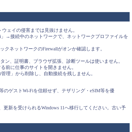
トウェイの侵害までは見抜けません。
i-Fi」→接続中のネットワークで、ネットワークプロファイルを
クネットワークのFirewallがオンか確認します。
に出た更新ボタン、証明書、ブラウザ拡張、診断ツールは使いません。
する前に仕事のサイトを開きません。
クの管理」から削除し、自動接続を残しません。
等のゲストWi-Fiを信頼せず、テザリング・eSIM等を優
、更新を受けられるWindows 11へ移行してください。古い予