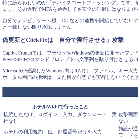
特に紛らわしいのが「デバイスコードフィッシング」です。
ます。その過程でMFAを通過しても安全の証拠にはなりませ
自分でテレビ、ゲーム機、CLIなどの連携を開始していないのに
と一致しない限り承認しません。
偽更新とClickFixは「自分で実行させる」攻撃
CaptiveCrunchでは、ブラウザやWindowsの更新
PowerShellやコマンドプロンプトへ文字列を貼り付けさせるCl
Microsoftが確認したWindows向けRATは、ファ
ポータル画面の指示は、見た目が自然でも実行しないでくだ
接続しただけ？操作別に危険度を判断す
ホテルWi-Fiで行ったこと
接続しただけ。ログイン、入力、ダウンロード、実
攻撃画面
行なし
ない
施設が通
ホテルの利用規約、姓、部屋番号だけを入力
ワードを