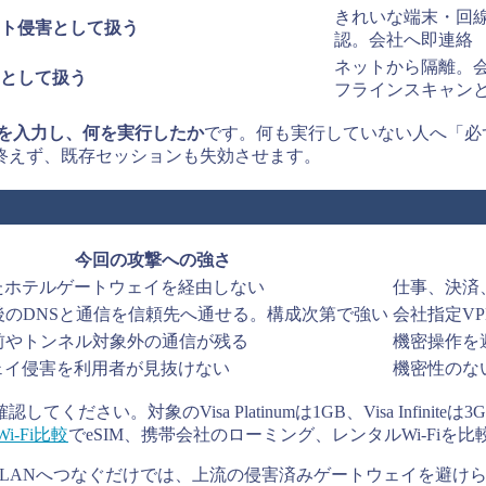
きれいな端末・回
ト侵害として扱う
認。会社へ即連絡
ネットから隔離。会
として扱う
フラインスキャン
を入力し、何を実行したか
です。何も実行していない人へ「必
終えず、既存セッションも失効させます。
今回の攻撃への強さ
たホテルゲートウェイを経由しない
仕事、決済、銀
後のDNSと通信を信頼先へ通せる。構成次第で強い
会社指定V
始前やトンネル対象外の通信が残る
機密操作を
ェイ侵害を利用者が見抜けない
機密性のな
認してください。対象のVisa Platinumは1GB、Visa Inf
i-Fi比較
でeSIM、携帯会社のローミング、レンタルWi-Fiを
FiやLANへつなぐだけでは、上流の侵害済みゲートウェイを避