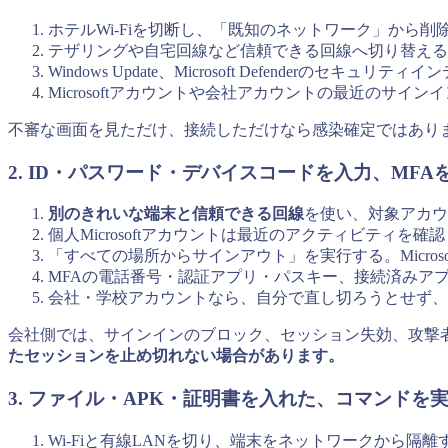
ホテルWi-Fiを切断し、「既知のネットワーク」から削
テザリングや自宅回線など信頼できる回線へ切り替える
Windows Update、Microsoft Defenderの
Microsoftアカウントや会社アカウントの最近のサイン
不審な画面を見ただけ、接続しただけなら感染確定ではあり
2. ID・パスワード・デバイスコードを入力、MFA
別のきれいな端末と信頼できる回線
を使い、対象アカウ
個人Microsoftアカウントは最近のアクティビティ
「すべての場所からサインアウト」を実行する。Micro
MFAの電話番号・認証アプリ・パスキー、接続済みア
会社・学校アカウントなら、自分で直し切ろうとせず、時
会社側では、サインインのブロック、セッション失効、攻撃
たセッションを止め切れない場合があります。
3. ファイル・APK・証明書を入れた、コマンドを
Wi-Fiと有線LANを切り、端末をネットワークから隔離