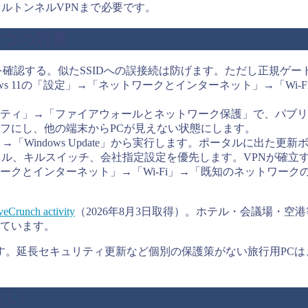
フルトンネルVPNまで必要です。
う7つの対策
確認する。似たSSIDへの誤接続は防げます。ただし正規ゲー
dows 11の「設定」→「ネットワークとインターネット」→「W
キュリティ」→「ファイアウォールとネットワーク保護」で、パブリッ
フにし、他の端末からPCが見えない状態にします。
は「設定」→「Windows Update」から実行します。ポータル
ル、キルスイッチ、会社指定設定を優先します。VPNが確立
ークとインターネット」→「Wi-Fi」→「既知のネットワー
veCrunch activity
（2026年8月3日取得）。ホテル・会議場・空港
ています。
しています。延長セキュリティ更新など個別の保護策がない旅行用PCは
ない