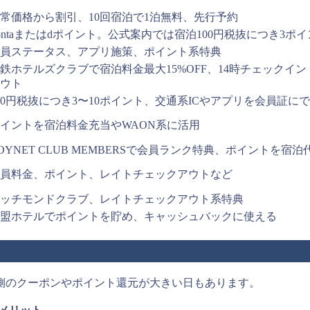
常価格から割引、10回宿泊で1泊無料、先行予約
ontaまたはdポイント。公式案内では宿泊100円税抜につき3ポ
員ステータス、アプリ施策、ポイント系特典
鉄ホテルズクラブで宿泊料金最大15%OFF、14時チェックイン
ウト
00円税抜につき3〜10ポイント、交通系ICやアプリを会員証に
イントを宿泊料金充当やWAON系に活用
OYNET CLUB MEMBERSで会員ランク特典、ポイントを宿
員料金、ポイント、レイトチェックアウトなど
ッチモンドクラブ、レイトチェックアウト系特典
盟ホテルでポイントを貯め、キャッシュバックに使える
？
側のクーポンやポイント還元が大きい日もあります。