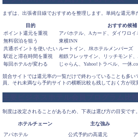
まずは、出張者目線でおすすめを整理します。単純な還元率
目的
おすすめ候補
ポイント還元を重視
アパホテル、Aカード、ダイワロイ
無料宿泊を狙う
東横INN
共通ポイントを使いたい
ルートイン、JRホテルメンバーズ
駅近と滞在時間を重視
相鉄フレッサイン、リッチモンド、
毎回ホテルが変わる
じゃらん、Yahoo!トラベル、一休.
競合サイトでは還元率の一覧だけで終わっていることも多い
員、それ未満なら予約サイトの横断比較も残しておく方が現
主要ビジネスホテル会員プログラム比
制度は改定されることがあるため、下表は選び方の目安です
ホテルチェーン
主な強み
アパホテル
公式予約の高還元
ア