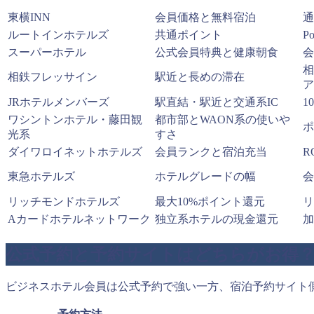
東横INN
会員価格と無料宿泊
通
ルートインホテルズ
共通ポイント
P
スーパーホテル
公式会員特典と健康朝食
会
相
相鉄フレッサイン
駅近と長めの滞在
ア
JRホテルメンバーズ
駅直結・駅近と交通系IC
1
ワシントンホテル・藤田観
都市部とWAON系の使いや
ポ
光系
すさ
ダイワロイネットホテルズ
会員ランクと宿泊充当
R
東急ホテルズ
ホテルグレードの幅
会
リッチモンドホテルズ
最大10%ポイント還元
リ
Aカードホテルネットワーク
独立系ホテルの現金還元
加
公式予約と予約サイトはどちらがお得
ビジネスホテル会員は公式予約で強い一方、宿泊予約サイト