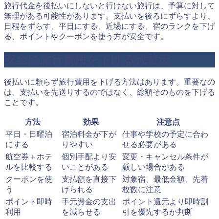
旅行代金を後払いにしないと行けない旅行は、予算に対して
無理がある可能性があります。支払いを後ろにずらすより、
日程をずらす、平日にする、近場にする、宿のランクを下げ
る、ポイントやクーポンを使う方が安全です。
安全に旅行費用を下げる代替策
後払いに頼らず旅行費用を下げる方法はあります。重要なの
は、支払いを先送りするのではなく、総額そのものを下げる
ことです。
方法
効果
注意点
平日・日曜泊
宿泊料金が下が
仕事や学校の予定に合わ
にする
りやすい
せる必要がある
航空券＋ホテ
個別手配より安
変更・キャンセル条件が
ルを比較する
いことがある
厳しい場合がある
クーポンを使
支払額を直接下
対象宿、最低金額、先着
う
げられる
枚数に注意
ポイント即時
手元資金の支出
ポイント還元より即時割
利用
を減らせる
引を優先するか判断