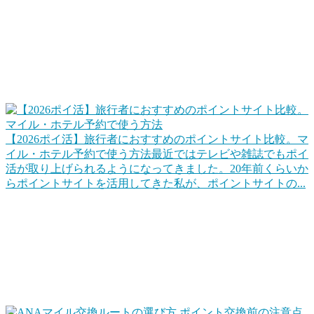
ポイントサイトを使って、ポイ活でホテルポイントやマイル
に交換して旅行でなるべくお金を使わないで済むようにしま
す。また、旅行するときは、楽天トラベルやじゃらんネット
などもポイントサイト経由にすることでポイントを貯めま
す。
【2026ポイ活】旅行者におすすめのポイントサイト比較。マ
イル・ホテル予約で使う方法
最近ではテレビや雑誌でもポイ
活が取り上げられるようになってきました。20年前くらいか
らポイントサイトを活用してきた私が、ポイントサイトの...
ポイントを上手に交換して旅行をお得にする
代表的なのは「マイル交換」でしょうね。クレジットカード
や各種キャンペーンなどでポイントをためて、そのポイント
を交換して、効率的に旅行します。同じ1ポイントでも交換
ルートを工夫するだけで確実に得ができます。