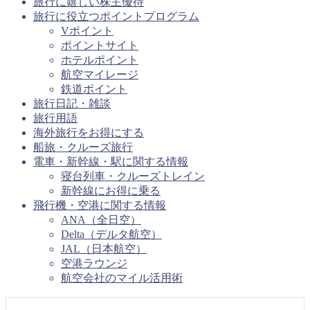
旅行に嬉しい株主優待
旅行に役立つポイントプログラム
Vポイント
ポイントサイト
ホテルポイント
航空マイレージ
鉄道ポイント
旅行日記・雑談
旅行用語
海外旅行をお得にする
船旅・クルーズ旅行
電車・新幹線・駅に関する情報
寝台列車・クルーズトレイン
新幹線にお得に乗る
飛行機・空港に関する情報
ANA（全日空）
Delta（デルタ航空）
JAL（日本航空）
空港ラウンジ
航空会社のマイル活用術