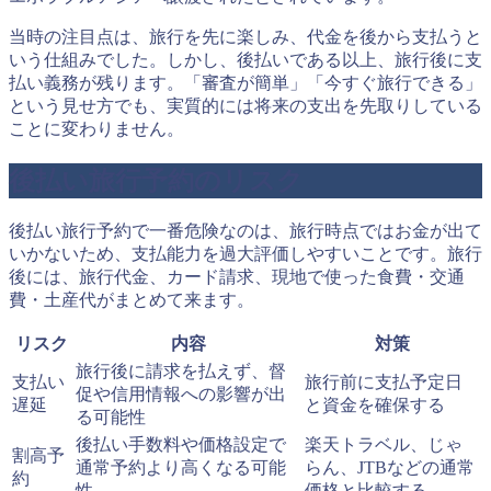
当時の注目点は、旅行を先に楽しみ、代金を後から支払うと
いう仕組みでした。しかし、後払いである以上、旅行後に支
払い義務が残ります。「審査が簡単」「今すぐ旅行できる」
という見せ方でも、実質的には将来の支出を先取りしている
ことに変わりません。
後払い旅行予約のリスク
後払い旅行予約で一番危険なのは、旅行時点ではお金が出て
いかないため、支払能力を過大評価しやすいことです。旅行
後には、旅行代金、カード請求、現地で使った食費・交通
費・土産代がまとめて来ます。
リスク
内容
対策
旅行後に請求を払えず、督
支払い
旅行前に支払予定日
促や信用情報への影響が出
遅延
と資金を確保する
る可能性
後払い手数料や価格設定で
楽天トラベル、じゃ
割高予
通常予約より高くなる可能
らん、JTBなどの通常
約
性
価格と比較する