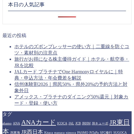
本日の人気記事
最近の投稿
ホテルのズボンプレッサーの使い方｜二重線を防ぐコ
ツ・素材別の注意点
旅行がお得になる株主優待ガイド｜ホテル・航空券・
JRを比較
JALカード プラチナでOne Harmonyロイヤルに｜特
典・申込方法・年会費差を解説
信州体験割2026｜県民50%・県外20%の予約方法と対
象外日
アメックス・プラチナのダイニング50%還元｜対象カ
ード・登録・使い方
タグ
ANAカード
JR東日
ahamo
ANA
ICOCA
JAL
JCB
JRHM
JRキューポ
本
JR西日本
JR東海
Kitaca
manaca
nimoca
PASMO
PiTaPa
SFC修行
SUGOCA