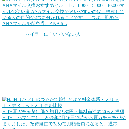
ANAマイル交換おすすめとルート。1,000・5,000・10,000マ
イルの使い道
ANAマイル交換で迷いやすいのは、検索して
いる人の目的が2つに分かれることです。 1つは、貯めた
ANAマイルを航空券、ANA S...
ちなみに「
マイラーに向いていない人
」というのもいます。
自分の旅行スタンスを考えてみることも大切です。他にもホ
テル系のポイントもお得だったりします。
お得な旅行サービスを活用する
この他、旅行やホテル宿泊をお得にするWEBサービスや会
員プログラムを活用するのも手ですね。ポイントに近いとこ
ろだとHafHのようなコイン（ポイント）を積み立てて宿泊
に使えるというサービスもあります。
HafH夏ガチャ祭は得？初月2,980円・無料宿泊券50％と損得
HafH（ハフ）では、2026年7月16日17時から夏ガチャ祭が始
まりました。招待経由で初めて月額会員になると、通常