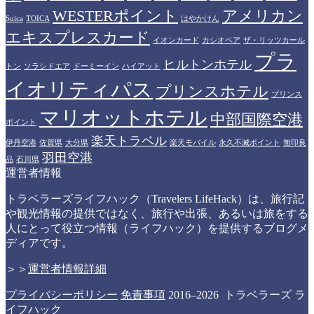
WESTERポイント
アメリカン
Suica
TOICA
はやかけん
エキスプレスカード
イオンカード
カシオペア
ザ・リッツカール
プラ
ヒルトンホテル
トン
ソラシドエア
ドーミーイン
ハイアット
イオリティパス
プリンスホテル
プリンス
マリオットホテル
中部国際空港
ポイント
楽天トラベル
伊丹空港
佐賀県
大分県
楽天モバイル
永久不滅ポイント
無印良
羽田空港
品
石川県
運営者情報
トラベラーズライフハック（Travelers LifeHack）は、旅行記
や観光情報の提供ではなく、旅行や出張、あるいは旅をする
人にとって役立つ情報（ライフハック）を提供するブログメ
ディアです。
＞＞
運営者情報詳細
プライバシーポリシー
免責事項
2016–2026 トラベラーズ ラ
イフハック