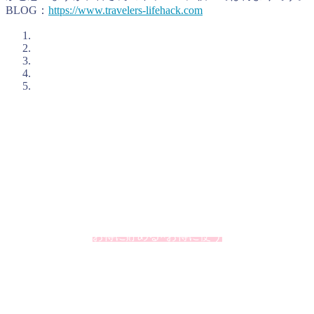
BLOG：
https://www.travelers-lifehack.com
とらべるおが考えるお得に旅行をするコツ
私、とらべるお（@TravelersHack）が、お得に旅行をするた
めに私が活用していることをまとめています。個人的に大切
にしているのが「ポイント」の上手な活用です。ポイントと
いうとオマケというイメージが強いかもしれませんが、うま
く利用するとその価値を2倍、3倍と高めることができたりし
ます。
お得に貯める×お得に使う
この掛け合わせが大切ですね。
ポイントサイトで旅行資金を貯める、旅行で貯め
る