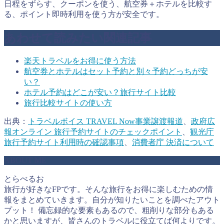
日程をずらす、クーポンを使う、航空券＋ホテルを比較す
る、ポイント即時利用を使う方が安全です。
あわせて読みたい関連記事
楽天トラベルをお得に使う方法
航空券とホテルはセット予約と別々予約どっちが安
い？
ホテル予約はどこが安い？旅行サイト比較
旅行比較サイトの使い方
出典：
トラベルボイス TRAVEL Now事業譲渡報道
、
政府広
報オンライン 旅行予約サイトのチェックポイント
、
観光庁
旅行予約サイト利用時の確認事項
、
消費者庁 決済について
ABOUT ME
とらべるお
旅行が好きなFPです。そんな旅行をお得に楽しむための情
報をまとめていきます。自分が知りたいことを調べたアウト
プット！ 備忘録的な要素もあるので、粗削りな部分もある
かと思いますが、皆さんのトラベルに役立てば何よりです。