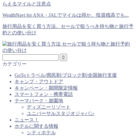
WealthNavi for ANA・JALでマイルは得か。投資残高でも...
旅行用品を安く買う方法。セールで狙うべき持ち物と旅行予
約との使い分け
カテゴリー
GoToトラベル/県民割/ブロック割/全国旅行支援
キャンプ・アウトドア
キャンペーン・期間限定情報
スマートフォン・携帯電話
テーマパーク・遊園地
ディズニーリゾート
ユニバーサルスタジオジャパン
ニュース！
ホテルに関する情報
シティホテル