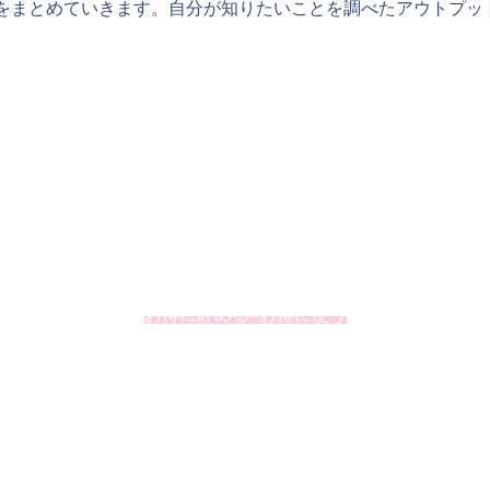
をまとめていきます。自分が知りたいことを調べたアウトプッ
行をするために私が活用していることをまとめています。個人的に大
するとその価値を2倍、3倍と高めることができたりします。
お得に貯める×お得に使う
に交換して旅行でなるべくお金を使わないで済むようにします