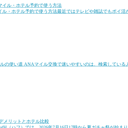
マイル・ホテル予約で使う方法
最近ではテレビや雑誌でもポイ活
や各種キャンペーンなどでポイントをためて、そのポイントを
マイルの使い道
ANAマイル交換で迷いやすいのは、検索している人
自分の旅行スタンスを考えてみることも大切です。他にもホテ
プログラムを活用するのも手ですね。ポイントに近いところだと
afH（ハフ）では、2026年7月16日17時から夏ガチャ祭が始まり