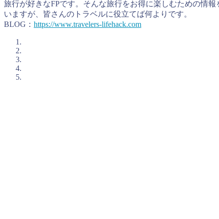
旅行が好きなFPです。そんな旅行をお得に楽しむための情報
いますが、皆さんのトラベルに役立てば何よりです。
BLOG：
https://www.travelers-lifehack.com
とらべるおが考えるお得に旅行をするコツ
私、とらべるお（@TravelersHack）が、お得に旅
とオマケというイメージが強いかもしれませんが、うまく利用
この掛け合わせが大切ですね。
ポイントサイトで旅行資金を貯める、旅行で貯める
ポイントサイトを使って、ポイ活でホテルポイントやマイル
もポイントサイト経由にすることでポイントを貯めます。