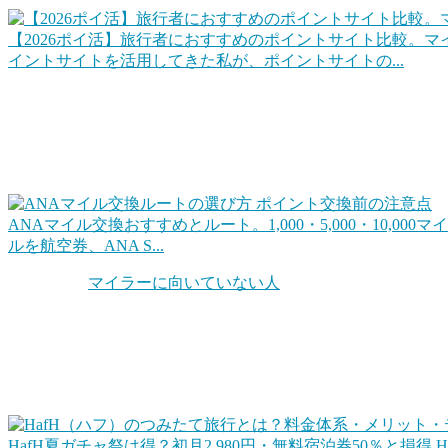
【2026ポイ活】旅行者におすすめのポイントサイト比較。
イントサイトを活用してきた私が、ポイントサイトの...
ポイントを上手に交換して旅行をお得にする
代表的なのは「マイル交換」でしょうね。クレジットカード
トを工夫するだけで確実に得ができます。
ANAマイル交換おすすめとルート。1,000・5,000・10,000
ルを航空券、ANA S...
ちなみに「
マイラーに向いていない人
」というのもいます。
お得な旅行サービスを活用する
この他、旅行やホテル宿泊をお得にするWEBサービスや会員
るというサービスもあります。
HafH夏ガチャ祭は得？初月2,980円・無料宿泊券50％と損得
H