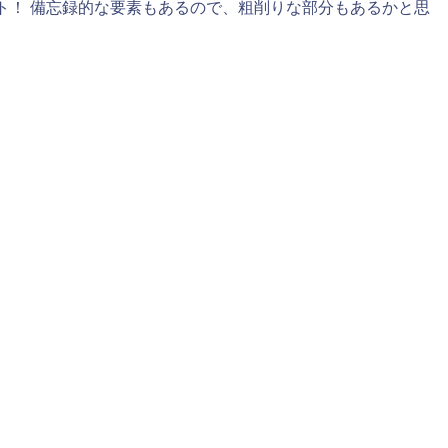
ト！ 備忘録的な要素もあるので、粗削りな部分もあるかと思
切にしているのが「ポイント」の上手な活用です。ポイントという
。また、旅行するときは、楽天トラベルやじゃらんネットなど