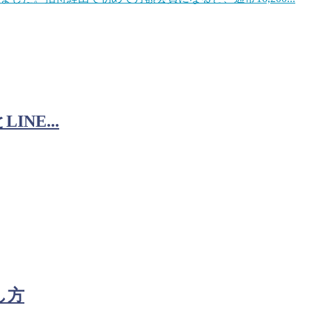
NE...
し方