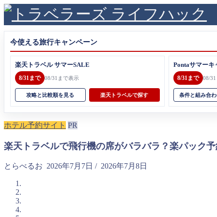
今使える旅行キャンペーン
楽天トラベル サマーSALE
Pontaサマーキ
8/31まで
8/31まで
08/31まで表示
08/
攻略と比較順を見る
楽天トラベルで探す
条件と組み合わ
ホテル予約サイト
PR
楽天トラベルで飛行機の席がバラバラ？楽パック予
とらべるお
2026年7月7日
/
2026年7月8日