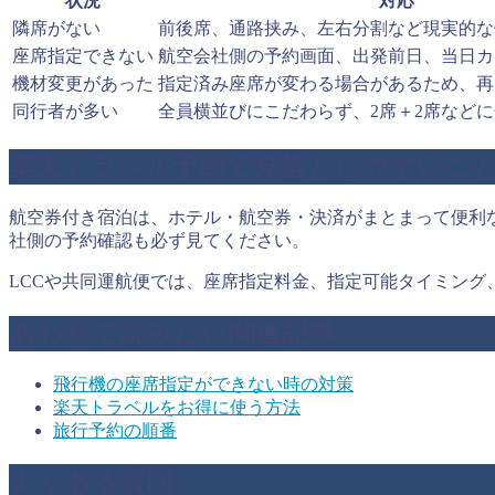
状況
対応
隣席がない
前後席、通路挟み、左右分割など現実的な
座席指定できない
航空会社側の予約画面、出発前日、当日カ
機材変更があった
指定済み座席が変わる場合があるため、再
同行者が多い
全員横並びにこだわらず、2席＋2席など
楽天トラベル予約で見落としやすいこ
航空券付き宿泊は、ホテル・航空券・決済がまとまって便利
社側の予約確認も必ず見てください。
LCCや共同運航便では、座席指定料金、指定可能タイミン
あわせて読みたい関連記事
飛行機の座席指定ができない時の対策
楽天トラベルをお得に使う方法
旅行予約の順番
よくある質問