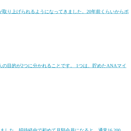
が取り上げられるようになってきました。20年前くらいからポ
交換して、効率的に旅行します。同じ1ポイントでも交換ルー
の目的が2つに分かれることです。 1つは、貯めたANAマイ
ル系のポイントもお得だったりします。
HafHのようなコイン（ポイント）を積み立てて宿泊に使え
ました。招待経由で初めて月額会員になると、通常16,200...