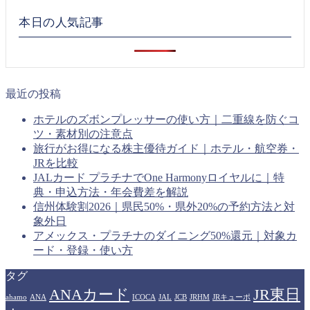
本日の人気記事
最近の投稿
ホテルのズボンプレッサーの使い方｜二重線を防ぐコ
ツ・素材別の注意点
旅行がお得になる株主優待ガイド｜ホテル・航空券・
JRを比較
JALカード プラチナでOne Harmonyロイヤルに｜特
典・申込方法・年会費差を解説
信州体験割2026｜県民50%・県外20%の予約方法と対
象外日
アメックス・プラチナのダイニング50%還元｜対象カ
ード・登録・使い方
タグ
ANAカード
JR東日
ahamo
ANA
ICOCA
JAL
JCB
JRHM
JRキューポ