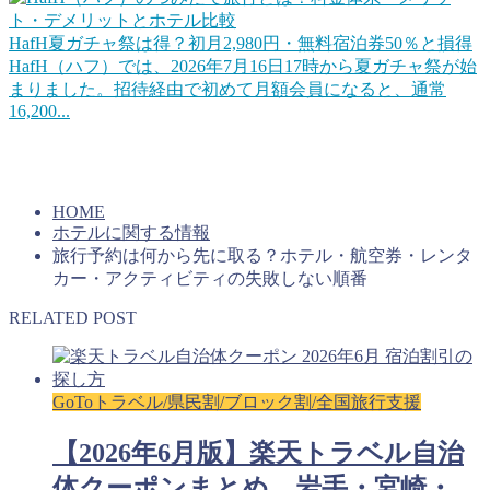
HafH夏ガチャ祭は得？初月2,980円・無料宿泊券50％と損得
HafH（ハフ）では、2026年7月16日17時から夏ガチャ祭が始
まりました。招待経由で初めて月額会員になると、通常
16,200...
上手くコインを貯めていけば旅行をお得にすることができる
はずです。キャンペーンを活用するのもいいですね。
HOME
ホテルに関する情報
旅行予約は何から先に取る？ホテル・航空券・レンタ
カー・アクティビティの失敗しない順番
RELATED POST
GoToトラベル/県民割/ブロック割/全国旅行支援
【2026年6月版】楽天トラベル自治
体クーポンまとめ。岩手・宮崎・...