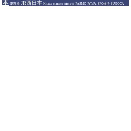
本
JR西日本
JR東海
Kitaca
manaca
nimoca
PASMO
PiTaPa
SFC修行
SUGOCA
WESTERポイント
アメリカン
Suica
TOICA
はやかけん
エキスプレスカード
イオンカード
カシオペア
ザ・リッツカール
プラ
ヒルトンホテル
トン
ソラシドエア
ドーミーイン
ハイアット
イオリティパス
プリンスホテル
プリンス
マリオットホテル
中部国際空港
ポイント
楽天トラベル
伊丹空港
佐賀県
大分県
楽天モバイル
永久不滅ポイント
無印良
羽田空港
品
石川県
運営者情報
トラベラーズライフハック（Travelers LifeHack）は、旅行記
や観光情報の提供ではなく、旅行や出張、あるいは旅をする
人にとって役立つ情報（ライフハック）を提供するブログメ
ディアです。
＞＞
運営者情報詳細
プライバシーポリシー
免責事項
2016–2026 トラベラーズ ラ