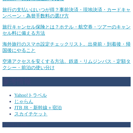
旅行の支払いはいつが得？事前決済・現地決済・カードキャ
ンペーン・為替手数料の選び方
旅行キャンセル保険とは？ホテル・航空券・ツアーのキャン
セル料に備える方法
海外旅行のスマホ設定チェックリスト。出発前・到着後・帰
国後にやること
空港アクセスを安くする方法。鉄道・リムジンバス・定額タ
クシー・前泊の使い分け
参考情報
Yahoo!トラベル
じゃらん
JTB JR・新幹線＋宿泊
スカイチケット
ABOUT ME