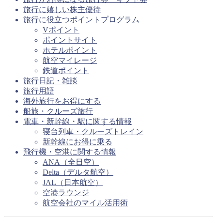
旅行に嬉しい株主優待
旅行に役立つポイントプログラム
Vポイント
ポイントサイト
ホテルポイント
航空マイレージ
鉄道ポイント
旅行日記・雑談
旅行用語
海外旅行をお得にする
船旅・クルーズ旅行
電車・新幹線・駅に関する情報
寝台列車・クルーズトレイン
新幹線にお得に乗る
飛行機・空港に関する情報
ANA（全日空）
Delta（デルタ航空）
JAL（日本航空）
空港ラウンジ
航空会社のマイル活用術