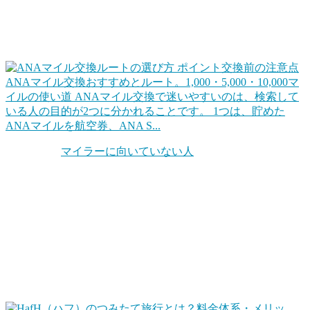
や各種キャンペーンなどでポイントをためて、そのポイント
を交換して、効率的に旅行します。同じ1ポイントでも交換
ルートを工夫するだけで確実に得ができます。
ANAマイル交換おすすめとルート。1,000・5,000・10,000マ
イルの使い道
ANAマイル交換で迷いやすいのは、検索して
いる人の目的が2つに分かれることです。 1つは、貯めた
ANAマイルを航空券、ANA S...
ちなみに「
マイラーに向いていない人
」というのもいます。
自分の旅行スタンスを考えてみることも大切です。他にもホ
テル系のポイントもお得だったりします。
お得な旅行サービスを活用する
この他、旅行やホテル宿泊をお得にするWEBサービスや会
員プログラムを活用するのも手ですね。ポイントに近いとこ
ろだとHafHのようなコイン（ポイント）を積み立てて宿泊
に使えるというサービスもあります。