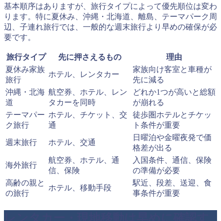
基本順序はありますが、旅行タイプによって優先順位は変わ
ります。特に夏休み、沖縄・北海道、離島、テーマパーク周
辺、子連れ旅行では、一般的な週末旅行より早めの確保が必
要です。
旅行タイプ
先に押さえるもの
理由
夏休み家族
家族向け客室と車種が
ホテル、レンタカー
旅行
先に減る
沖縄・北海
航空券、ホテル、レン
どれか1つが高いと総額
道
タカーを同時
が崩れる
テーマパー
ホテル、チケット、交
徒歩圏ホテルとチケッ
ク旅行
通
ト条件が重要
日曜泊や金曜夜発で価
週末旅行
ホテル、交通
格差が出る
航空券、ホテル、通
入国条件、通信、保険
海外旅行
信、保険
の準備が必要
高齢の親と
駅近、段差、送迎、食
ホテル、移動手段
の旅行
事条件が重要
レンタカー・現地移動は早めに確認す