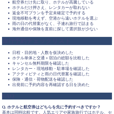
航空券だけ先に取り、ホテルが高騰している
ホテルだけ押さえ、レンタカーが取れない
返金不可プランを予定未確定で予約する
現地移動を考えず、空港から遠いホテルを選ぶ
雨の日の代替案がなく、子連れ旅行で詰まる
海外通信や保険を直前に探して選択肢が少ない
旅行予約チェックリスト
日程・目的地・人数を仮決めした
ホテル単体と交通＋宿泊の総額を比較した
キャンセル無料期限を確認した
レンタカー・現地移動・駐車場を確認した
アクティビティと雨の日代替案を確認した
保険・通信・荷物配送を確認した
出発前に予約内容を再確認する日を決めた
FAQ
Q. ホテルと航空券はどちらを先に予約すべきですか？
基本は同時比較です。人気エリアや家族旅行ではホテル、セ