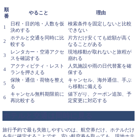
順
やること
理由
番
日程・目的地・人数を仮
検索条件を固定しないと比較
1
決めする
できない
ホテルと交通を同時に比
片方だけ安くても総額が高く
2
較する
なることがある
レンタカー・空港アクセ
現地移動が取れないと旅程が
3
スを確認する
崩れる
アクティビティ・レスト
人気施設や雨の日代替案を確
4
ランを押さえる
保する
保険・通信・荷物を整え
キャンセル、海外通信、手ぶ
5
る
ら移動に備える
キャンセル無料期限前に
値下がり、クーポン追加、予
6
再比較する
定変更に対応する
ホテルと交通は同時に見る
旅行予約で最も失敗しやすいのは、航空券だけ、ホテルだけ
を先に確定することです。安い航空券を取っても、現地ホテ