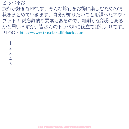
とらべるお
旅行が好きなFPです。そんな旅行をお得に楽しむための情
報をまとめていきます。自分が知りたいことを調べたアウト
プット！ 備忘録的な要素もあるので、粗削りな部分もある
かと思いますが、皆さんのトラベルに役立てば何よりです。
BLOG：
https://www.travelers-lifehack.com
とらべるおが考えるお得に旅行をするコツ
私、とらべるお（@TravelersHack）が、お得に旅行をするた
めに私が活用していることをまとめています。個人的に大切
にしているのが「ポイント」の上手な活用です。ポイントと
いうとオマケというイメージが強いかもしれませんが、うま
く利用するとその価値を2倍、3倍と高めることができたりし
ます。
お得に貯める×お得に使う