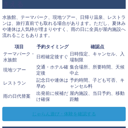
さえる
水族館、テーマパーク、現地ツアー、日帰り温泉、レストラ
ンは、旅行直前でも取れる場合があります。ただし、夏休み
や連休は人気枠が埋まりやすく、雨の日に全員が屋内施設へ
流れることもあります。
項目
予約タイミング
確認点
テーマパーク・
日時指定、キャンセル、入
日程確定後すぐ
水族館
場制限
交通・ホテル確
集合場所、所要時間、天候
現地ツアー
定後
中止
記念日や連休は
予約時間、子ども可否、キ
レストラン
早め
ャンセル料
出発前に候補だ
屋内施設、当日予約、移動
雨の日代替案
け確保
距離
じゃらん遊び・体験を確認する