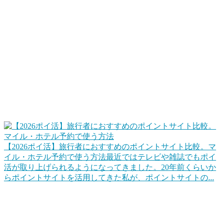
この掛け合わせが大切ですね。
ポイントサイトで旅行資金を貯める、旅行で貯め
る
ポイントサイトを使って、ポイ活でホテルポイントやマイル
に交換して旅行でなるべくお金を使わないで済むようにしま
す。また、旅行するときは、楽天トラベルやじゃらんネット
などもポイントサイト経由にすることでポイントを貯めま
す。
【2026ポイ活】旅行者におすすめのポイントサイト比較。マ
イル・ホテル予約で使う方法
最近ではテレビや雑誌でもポイ
活が取り上げられるようになってきました。20年前くらいか
らポイントサイトを活用してきた私が、ポイントサイトの...
ポイントを上手に交換して旅行をお得にする
代表的なのは「マイル交換」でしょうね。クレジットカード