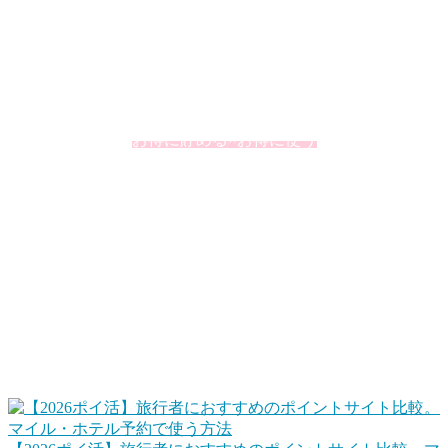
めに私が活用していることをまとめています。個人的に大切
にしているのが「ポイント」の上手な活用です。ポイントと
いうとオマケというイメージが強いかもしれませんが、うま
く利用するとその価値を2倍、3倍と高めることができたりし
ます。
お得に貯める×お得に使う
この掛け合わせが大切ですね。
ポイントサイトで旅行資金を貯める、旅行で貯め
る
ポイントサイトを使って、ポイ活でホテルポイントやマイル
に交換して旅行でなるべくお金を使わないで済むようにしま
す。また、旅行するときは、楽天トラベルやじゃらんネット
などもポイントサイト経由にすることでポイントを貯めま
す。