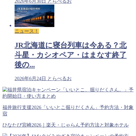
2026年6月30日
とらべるお
ニュース！
JR北海道に寝台列車は今ある？北
斗星・カシオペア・はまなす終了
後の...
2026年6月24日
とらべるお
福井旅行支援2026「いいとこ掘りだくさん」予約方法・対象
宿
ひなたび宮崎2026｜楽天・じゃらん予約方法と対象ホテル