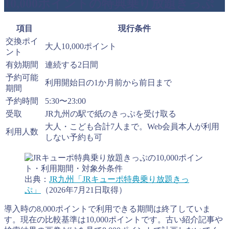
10,000ポイントの特典乗り放題きっぷ
項目
現行条件
交換ポイ
大人10,000ポイント
ント
有効期間
連続する2日間
予約可能
利用開始日の1か月前から前日まで
期間
予約時間
5:30〜23:00
受取
JR九州の駅で紙のきっぷを受け取る
大人・こども合計7人まで。Web会員本人が利用
利用人数
しない予約も可
出典：
JR九州「JRキューポ特典乗り放題きっ
ぷ」
（2026年7月21日取得）
導入時の8,000ポイントで利用できる期間は終了していま
す。現在の比較基準は10,000ポイントです。古い紹介記事や