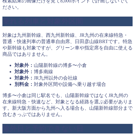
検索結果の画像だけを見て8,000ポイントで計画しないでく
ださい。
乗れる列車と対象外区間
対象は九州新幹線、西九州新幹線、JR九州の在来線特急・
普通・快速列車の普通車自由席、日田彦山線BRTです。特急
や新幹線も対象ですが、グリーン車や指定席を自由に使える
商品ではありません。
対象外：
山陽新幹線の博多〜小倉
対象外：
博多南線
対象外：
JR九州以外の会社線
別料金：
対象外区間や設備へ乗り越す場合
博多〜小倉は同じ駅名でも、山陽新幹線ではなくJR九州の
在来線特急・快速など、対象となる経路を選ぶ必要がありま
す。新大阪方面から九州へ入る場合も、山陽新幹線部分まで
含むきっぷではありません。
除外日と予約できない日