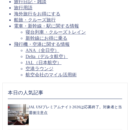
旅行日記・雑談
旅行用語
海外旅行をお得にする
船旅・クルーズ旅行
電車・新幹線・駅に関する情報
寝台列車・クルーズトレイン
新幹線にお得に乗る
飛行機・空港に関する情報
ANA（全日空）
Delta（デルタ航空）
JAL（日本航空）
空港ラウンジ
航空会社のマイル活用術
本日の人気記事
JAL USJプレミアムナイト2026は応募終了。対象者と当
選後注意点