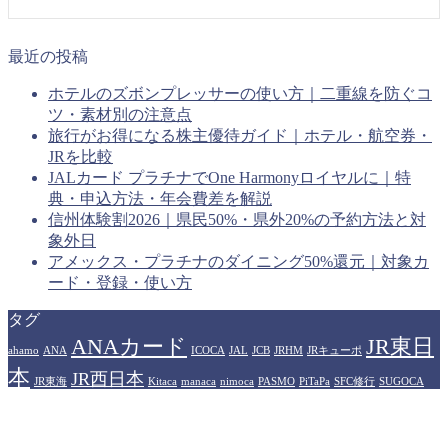
最近の投稿
ホテルのズボンプレッサーの使い方｜二重線を防ぐコ
ツ・素材別の注意点
旅行がお得になる株主優待ガイド｜ホテル・航空券・
JRを比較
JALカード プラチナでOne Harmonyロイヤルに｜特
典・申込方法・年会費差を解説
信州体験割2026｜県民50%・県外20%の予約方法と対
象外日
アメックス・プラチナのダイニング50%還元｜対象カ
ード・登録・使い方
タグ
ANAカード
JR東日
ahamo
ANA
ICOCA
JAL
JCB
JRHM
JRキューポ
本
JR西日本
JR東海
Kitaca
manaca
nimoca
PASMO
PiTaPa
SFC修行
SUGOCA
WESTERポイント
アメリカン
Suica
TOICA
はやかけん
エキスプレスカード
イオンカード
カシオペア
ザ・リッツカール