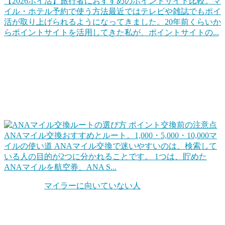
【2026ポイ活】旅行者におすすめのポイントサイト比較。マ
イル・ホテル予約で使う方法
最近ではテレビや雑誌でもポイ
活が取り上げられるようになってきました。20年前くらいか
らポイントサイトを活用してきた私が、ポイントサイトの...
ポイントを上手に交換して旅行をお得にする
代表的なのは「マイル交換」でしょうね。クレジットカード
や各種キャンペーンなどでポイントをためて、そのポイント
を交換して、効率的に旅行します。同じ1ポイントでも交換
ルートを工夫するだけで確実に得ができます。
ANAマイル交換おすすめとルート。1,000・5,000・10,000マ
イルの使い道
ANAマイル交換で迷いやすいのは、検索して
いる人の目的が2つに分かれることです。 1つは、貯めた
ANAマイルを航空券、ANA S...
ちなみに「
マイラーに向いていない人
」というのもいます。
自分の旅行スタンスを考えてみることも大切です。他にもホ
テル系のポイントもお得だったりします。