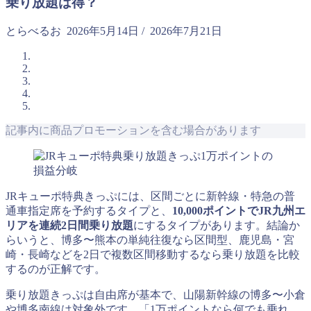
乗り放題は得？
とらべるお
2026年5月14日
/
2026年7月21日
記事内に商品プロモーションを含む場合があります
JRキューポ特典きっぷには、区間ごとに新幹線・特急の普
通車指定席を予約するタイプと、
10,000ポイントでJR九州エ
リアを連続2日間乗り放題
にするタイプがあります。結論か
らいうと、博多〜熊本の単純往復なら区間型、鹿児島・宮
崎・長崎などを2日で複数区間移動するなら乗り放題を比較
するのが正解です。
乗り放題きっぷは自由席が基本で、山陽新幹線の博多〜小倉
や博多南線は対象外です。「1万ポイントなら何でも乗れ