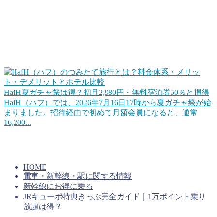
お得な旅行サービスを活用する
この他、旅行やホテル宿泊をお得にするWEBサービスや会
員プログラムを活用するのも手ですね。ポイントに近いとこ
ろだとHafHのようなコイン（ポイント）を積み立てて宿泊
に使えるというサービスもあります。
HafH夏ガチャ祭は得？初月2,980円・無料宿泊券50％と損得
HafH（ハフ）では、2026年7月16日17時から夏ガチャ祭が始
まりました。招待経由で初めて月額会員になると、通常
16,200...
上手くコインを貯めていけば旅行をお得にすることができる
はずです。キャンペーンを活用するのもいいですね。
HOME
電車・新幹線・駅に関する情報
新幹線にお得に乗る
JRキューポ特典きっぷ完全ガイド｜1万ポイント乗り
放題は得？