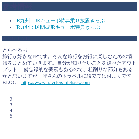
参考情報
JR九州：JRキューポ特典乗り放題きっぷ
JR九州：区間型JRキューポ特典きっぷ
ABOUT ME
とらべるお
旅行が好きなFPです。そんな旅行をお得に楽しむための情
報をまとめていきます。自分が知りたいことを調べたアウト
プット！ 備忘録的な要素もあるので、粗削りな部分もある
かと思いますが、皆さんのトラベルに役立てば何よりです。
BLOG：
https://www.travelers-lifehack.com
とらべるおが考えるお得に旅行をするコツ
私、とらべるお（@TravelersHack）が、お得に旅行をするた