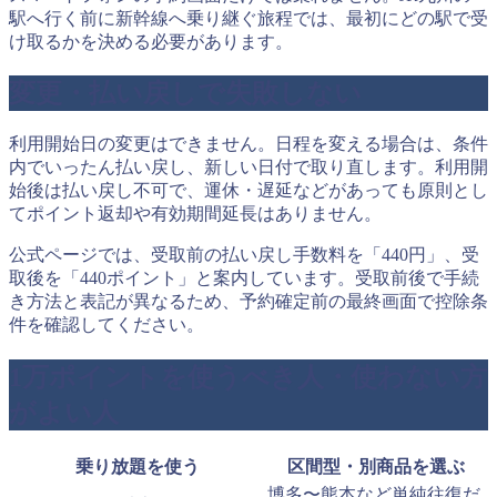
駅へ行く前に新幹線へ乗り継ぐ旅程では、最初にどの駅で受
け取るかを決める必要があります。
変更・払い戻しで失敗しない
利用開始日の変更はできません。日程を変える場合は、条件
内でいったん払い戻し、新しい日付で取り直します。利用開
始後は払い戻し不可で、運休・遅延などがあっても原則とし
てポイント返却や有効期間延長はありません。
公式ページでは、受取前の払い戻し手数料を「440円」、受
取後を「440ポイント」と案内しています。受取前後で手続
き方法と表記が異なるため、予約確定前の最終画面で控除条
件を確認してください。
1万ポイントを使うべき人・使わない方
がよい人
乗り放題を使う
区間型・別商品を選ぶ
博多〜熊本など単純往復だ