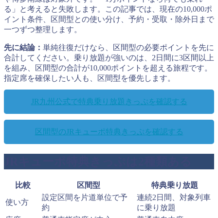
る」と考えると失敗します。この記事では、現在の10,000ポ
イント条件、区間型との使い分け、予約・受取・除外日まで
一つずつ整理します。
先に結論：
単純往復だけなら、区間型の必要ポイントを先に
合計してください。乗り放題が強いのは、2日間に3区間以上
を組み、区間型の合計が10,000ポイントを超える旅程です。
指定席を確保したい人も、区間型を優先します。
JR九州公式で特典乗り放題きっぷを確認する
区間型のJRキューポ特典きっぷを確認する
JRキューポ特典きっぷは2種類ある
比較
区間型
特典乗り放題
設定区間を片道単位で予
連続2日間、対象列車
使い方
約
に乗り放題