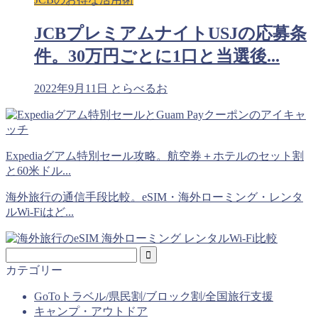
JCBプレミアムナイトUSJの応募条
件。30万円ごとに1口と当選後...
2022年9月11日
とらべるお
Expediaグアム特別セール攻略。航空券＋ホテルのセット割
と60米ドル...
海外旅行の通信手段比較。eSIM・海外ローミング・レンタ
ルWi-Fiはど...
カテゴリー
GoToトラベル/県民割/ブロック割/全国旅行支援
キャンプ・アウトドア