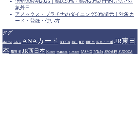
信州体験割2026｜県民50%・県外20%の予約方法と対
象外日
アメックス・プラチナのダイニング50%還元｜対象カ
ード・登録・使い方
タグ
ANAカード
JR東日
ahamo
ANA
ICOCA
JAL
JCB
JRHM
JRキューポ
本
JR西日本
JR東海
Kitaca
manaca
nimoca
PASMO
PiTaPa
SFC修行
SUGOCA
WESTERポイント
アメリカン
Suica
TOICA
はやかけん
エキスプレスカード
イオンカード
カシオペア
ザ・リッツカール
プラ
ヒルトンホテル
トン
ソラシドエア
ドーミーイン
ハイアット
イオリティパス
プリンスホテル
プリンス
マリオットホテル
中部国際空港
ポイント
楽天トラベル
伊丹空港
佐賀県
大分県
楽天モバイル
永久不滅ポイント
無印良
羽田空港
品
石川県
運営者情報