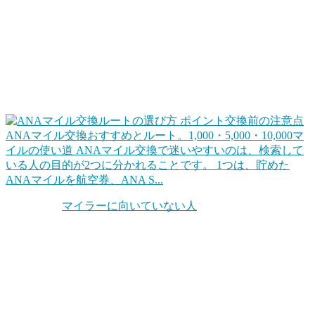
ポイントを上手に交換して旅行をお得にする
代表的なのは「マイル交換」でしょうね。クレジットカード
や各種キャンペーンなどでポイントをためて、そのポイント
を交換して、効率的に旅行します。同じ1ポイントでも交換
ルートを工夫するだけで確実に得ができます。
ANAマイル交換おすすめとルート。1,000・5,000・10,000マ
イルの使い道
ANAマイル交換で迷いやすいのは、検索して
いる人の目的が2つに分かれることです。 1つは、貯めた
ANAマイルを航空券、ANA S...
ちなみに「
マイラーに向いていない人
」というのもいます。
自分の旅行スタンスを考えてみることも大切です。他にもホ
テル系のポイントもお得だったりします。
お得な旅行サービスを活用する
この他、旅行やホテル宿泊をお得にするWEBサービスや会
員プログラムを活用するのも手ですね。ポイントに近いとこ