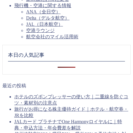
飛行機・空港に関する情報
ANA（全日空）
Delta（デルタ航空）
JAL（日本航空）
空港ラウンジ
航空会社のマイル活用術
本日の人気記事
最近の投稿
ホテルのズボンプレッサーの使い方｜二重線を防ぐコ
ツ・素材別の注意点
旅行がお得になる株主優待ガイド｜ホテル・航空券・
JRを比較
JALカード プラチナでOne Harmonyロイヤルに｜特
典・申込方法・年会費差を解説