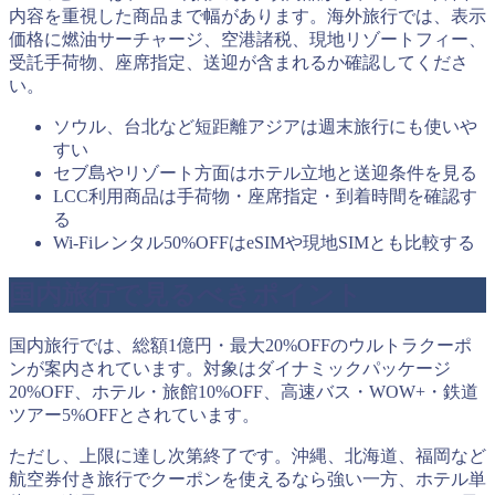
内容を重視した商品まで幅があります。海外旅行では、表示
価格に燃油サーチャージ、空港諸税、現地リゾートフィー、
受託手荷物、座席指定、送迎が含まれるか確認してくださ
い。
ソウル、台北など短距離アジアは週末旅行にも使いや
すい
セブ島やリゾート方面はホテル立地と送迎条件を見る
LCC利用商品は手荷物・座席指定・到着時間を確認す
る
Wi-Fiレンタル50%OFFはeSIMや現地SIMとも比較する
国内旅行で見るべきポイント
国内旅行では、総額1億円・最大20%OFFのウルトラクーポ
ンが案内されています。対象はダイナミックパッケージ
20%OFF、ホテル・旅館10%OFF、高速バス・WOW+・鉄道
ツアー5%OFFとされています。
ただし、上限に達し次第終了です。沖縄、北海道、福岡など
航空券付き旅行でクーポンを使えるなら強い一方、ホテル単