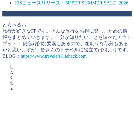
HISニュースリリース：SUPER SUMMER SALE! 2026
ABOUT ME
とらべるお
旅行が好きなFPです。そんな旅行をお得に楽しむための情
報をまとめていきます。自分が知りたいことを調べたアウト
プット！ 備忘録的な要素もあるので、粗削りな部分もある
かと思いますが、皆さんのトラベルに役立てば何よりです。
BLOG：
https://www.travelers-lifehack.com
とらべるおが考えるお得に旅行をするコツ
私、とらべるお（@TravelersHack）が、お得に旅行をするた
めに私が活用していることをまとめています。個人的に大切
にしているのが「ポイント」の上手な活用です。ポイントと
いうとオマケというイメージが強いかもしれませんが、うま