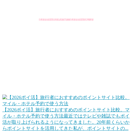
く利用するとその価値を2倍、3倍と高めることができたりし
ます。
お得に貯める×お得に使う
この掛け合わせが大切ですね。
ポイントサイトで旅行資金を貯める、旅行で貯め
る
ポイントサイトを使って、ポイ活でホテルポイントやマイル
に交換して旅行でなるべくお金を使わないで済むようにしま
す。また、旅行するときは、楽天トラベルやじゃらんネット
などもポイントサイト経由にすることでポイントを貯めま
す。
【2026ポイ活】旅行者におすすめのポイントサイト比較。マ
イル・ホテル予約で使う方法
最近ではテレビや雑誌でもポイ
活が取り上げられるようになってきました。20年前くらいか
らポイントサイトを活用してきた私が、ポイントサイトの...