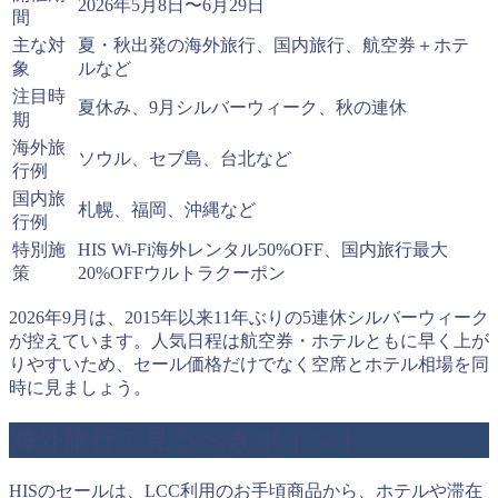
2026年5月8日〜6月29日
間
主な対
夏・秋出発の海外旅行、国内旅行、航空券＋ホテ
象
ルなど
注目時
夏休み、9月シルバーウィーク、秋の連休
期
海外旅
ソウル、セブ島、台北など
行例
国内旅
札幌、福岡、沖縄など
行例
特別施
HIS Wi-Fi海外レンタル50%OFF、国内旅行最大
策
20%OFFウルトラクーポン
2026年9月は、2015年以来11年ぶりの5連休シルバーウィーク
が控えています。人気日程は航空券・ホテルともに早く上が
りやすいため、セール価格だけでなく空席とホテル相場を同
時に見ましょう。
海外旅行で見るべきポイント
HISのセールは、LCC利用のお手頃商品から、ホテルや滞在