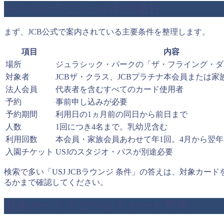
USJ JCBラウンジの利用条件
まず、JCB公式で案内されている主要条件を整理します。
項目
内容
場所
ジュラシック・パークの「ザ・フライング・ダ
対象者
JCBザ・クラス、JCBプラチナ本会員または家
法人会員
代表者を含むすべてのカード使用者
予約
事前申し込みが必要
予約期間
利用日の1ヵ月前の同日から前日まで
人数
1回につき4名まで。乳幼児含む
利用回数
本会員・家族会員あわせて年1回。4月から翌年
入園チケット
USJのスタジオ・パスが別途必要
検索で多い「USJ JCBラウンジ 条件」の答えは、対象
るかまで確認してください。
対象カードとゴールドカード可否