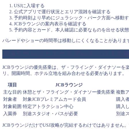
USJに入場する
公式アプリで運行状況とエリア混雑を確認する
予約時刻より早めにジュラシック・パーク方面へ移動す
JCBラウンジの案内表示を確認する
予約内容とカード、本人確認に必要なものを出せる状態
パレードやショーの時間帯は移動しにくくなることがあります
JCBラウンジとエクスプレス・パスの
JCBラウンジの優先搭乗は、ザ・フライング・ダイナソーを
リ、開園時間、ホテル立地を組み合わせる必要があります。
項目
JCBラウンジ
主な目的
休憩とザ・フライング・ダイナソー優先搭乗
複数
対象者
対象JCBプレミアムカード会員
購入
対象範囲
特定アトラクション中心
購入
入園券
別途スタジオ・パスが必要
別途
JCBラウンジだけでUSJ攻略が完結するわけではありませ