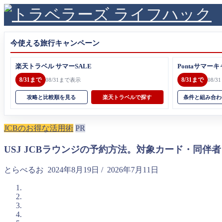
今使える旅行キャンペーン
楽天トラベル サマーSALE
Pontaサマーキ
8/31まで
8/31まで
08/31まで表示
08/
攻略と比較順を見る
楽天トラベルで探す
条件と組み合わ
JCBのお得な活用術
PR
USJ JCBラウンジの予約方法。対象カード・同伴
とらべるお
2024年8月19日
/
2026年7月11日