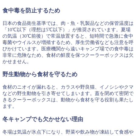
食中毒を防止するため
日本の食品衛生基準では、肉・魚・乳製品などの保管温度は
「10℃以下（理想は5℃以下）」が推奨されています。夏場
の気温（30℃前後）で常温放置すると、短時間で急激に食中
毒菌やウイルスが増殖するため、厚生労働省なども注意を呼
びかけています。医療機関から遠いキャンプ場での食中毒は
非常に危険なため、食材の鮮度を保つクーラーボックスは欠
かせません。
野生動物から食材を守るため
食材のニオイが漏れると、カラスや野良猫、イノシシやクマ
などの野生動物を引き寄せてしまいます。蓋を閉めて密閉で
きるクーラーボックスは、動物から食材を守る役割も果たし
ます。
冬キャンプでも欠かせない理由
冬場は気温が氷点下になり、野菜や飲み物が凍結して食感や