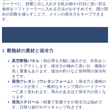
クーラーに、頻繁に出し入れする飲み物や1日目に使い切る
食材をソフトクーラーに入れる方法がおすすめです。開け閉
めの回数を減らすことで、メインの保冷力をキープできま
す。
クーラーボックスの選び方 4つのポイ
ント
1. 断熱材の素材と保冷力
真空断熱パネル：
熱伝導を大幅に減少させ、外気をシ
ャットアウトします。保冷力が極めて高い分、価格が
高く重量もあります。連泊や釣りなど長時間の保冷向
きです。
発泡ウレタン（ウレタンフォーム）：
保冷力と価格の
バランスが良く、一般的なキャンプ用のハードクーラ
ーに多く使われます。厚みがあるほど保冷力が高くな
ります。
発泡スチロール：
軽量で安価ですが保冷力は低めで
す。日帰り旅行やデイキャンプ向きです。