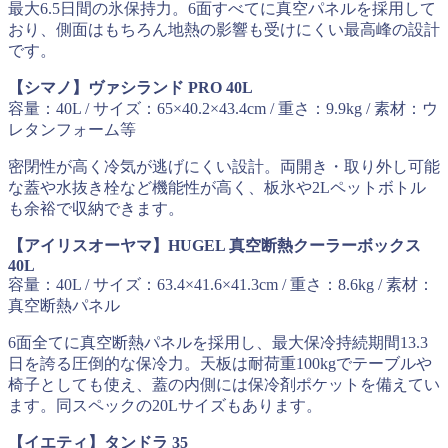
最大6.5日間の氷保持力。6面すべてに真空パネルを採用して
おり、側面はもちろん地熱の影響も受けにくい最高峰の設計
です。
【シマノ】ヴァシランド PRO 40L
容量：40L / サイズ：65×40.2×43.4cm / 重さ：9.9kg / 素材：ウ
レタンフォーム等
密閉性が高く冷気が逃げにくい設計。両開き・取り外し可能
な蓋や水抜き栓など機能性が高く、板氷や2Lペットボトル
も余裕で収納できます。
【アイリスオーヤマ】HUGEL 真空断熱クーラーボックス
40L
容量：40L / サイズ：63.4×41.6×41.3cm / 重さ：8.6kg / 素材：
真空断熱パネル
6面全てに真空断熱パネルを採用し、最大保冷持続期間13.3
日を誇る圧倒的な保冷力。天板は耐荷重100kgでテーブルや
椅子としても使え、蓋の内側には保冷剤ポケットを備えてい
ます。同スペックの20Lサイズもあります。
【イエティ】タンドラ 35