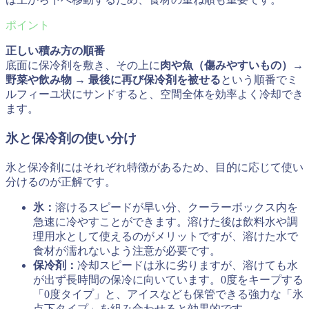
正しい積み方の順番
底面に保冷剤を敷き、その上に
肉や魚（傷みやすいもの）→
野菜や飲み物 → 最後に再び保冷剤を被せる
という順番でミ
ルフィーユ状にサンドすると、空間全体を効率よく冷却でき
ます。
氷と保冷剤の使い分け
氷と保冷剤にはそれぞれ特徴があるため、目的に応じて使い
分けるのが正解です。
氷：
溶けるスピードが早い分、クーラーボックス内を
急速に冷やすことができます。溶けた後は飲料水や調
理用水として使えるのがメリットですが、溶けた水で
食材が濡れないよう注意が必要です。
保冷剤：
冷却スピードは氷に劣りますが、溶けても水
が出ず長時間の保冷に向いています。0度をキープする
「0度タイプ」と、アイスなども保管できる強力な「氷
点下タイプ」を組み合わせると効果的です。