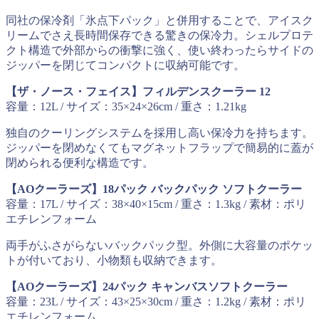
同社の保冷剤「氷点下パック」と併用することで、アイスク
リームでさえ長時間保存できる驚きの保冷力。シェルプロテ
クト構造で外部からの衝撃に強く、使い終わったらサイドの
ジッパーを閉じてコンパクトに収納可能です。
【ザ・ノース・フェイス】フィルデンスクーラー 12
容量：12L / サイズ：35×24×26cm / 重さ：1.21kg
独自のクーリングシステムを採用し高い保冷力を持ちます。
ジッパーを閉めなくてもマグネットフラップで簡易的に蓋が
閉められる便利な構造です。
【AOクーラーズ】18パック バックパック ソフトクーラー
容量：17L / サイズ：38×40×15cm / 重さ：1.3kg / 素材：ポリ
エチレンフォーム
両手がふさがらないバックパック型。外側に大容量のポケッ
トが付いており、小物類も収納できます。
【AOクーラーズ】24パック キャンバスソフトクーラー
容量：23L / サイズ：43×25×30cm / 重さ：1.2kg / 素材：ポリ
エチレンフォーム