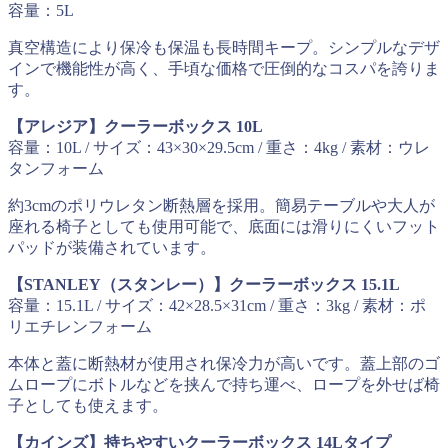
容量：5L
真空構造により保冷も保温も長時間キープ。シンプルなデザ
インで機能性が高く、手頃な価格で圧倒的なコスパを誇りま
す。
【アレジア】クーラーボックス 10L
容量：10L / サイズ：43×30×29.5cm / 重さ：4kg / 素材：ウレ
タンフォーム
約3cmのポリウレタン断熱層を採用。簡易テーブルや大人が
座れる椅子としても使用可能で、底面には滑りにくいフット
パッドが装備されています。
【STANLEY（スタンレー）】クーラーボックス 15.1L
容量：15.1L / サイズ：42×28.5×31cm / 重さ：3kg / 素材：ポ
リエチレンフォーム
本体と蓋に断熱材が使用され保冷力が高いです。蓋上部のゴ
ムロープにボトルなどを挟んで持ち運べ、ロープを外せば椅
子としても使えます。
【カインズ】持ちやすいクーラーボックス 14Lタイプ