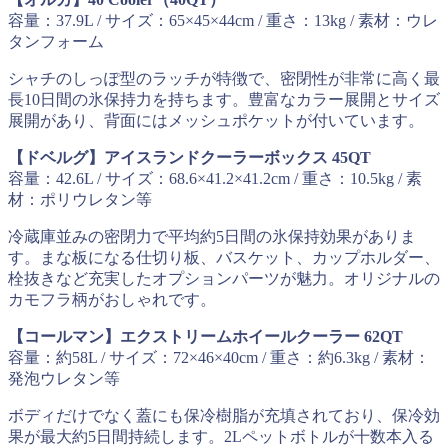
容量：37.9L / サイズ：65×45×44cm / 重さ：13kg / 素材：ウレ
タンフォーム
シャチのしっぽ型のラッチが特徴で、密閉性が非常に高く最
長10日間の氷保持力を持ちます。豊富なカラー展開とサイズ
展開があり、背面にはメッシュポケットが付いています。
【ドベルグ】アイスランドクーラーボックス 45QT
容量：42.6L / サイズ：68.6×41.2×41.2cm / 重さ：10.5kg / 素
材：ポリウレタン等
冷蔵庫並みの密閉力で平均約5日間の氷保持効果がありま
す。まな板になる仕切り板、バスケット、カップホルダー、
栓抜きなど充実したオプションパーツが魅力。オリジナルの
カモフラ柄がおしゃれです。
【コールマン】エクストリームホイールクーラー 62QT
容量：約58L / サイズ：72×46×40cm / 重さ：約6.3kg / 素材：
発泡ウレタン等
ボディだけでなく蓋にも保冷樹脂が充填されており、保冷効
果が最大約5日間持続します。2Lペットボトルが十数本入る