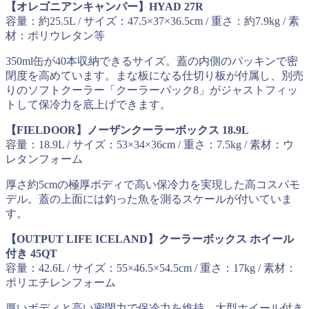
【オレゴニアンキャンパー】HYAD 27R
容量：約25.5L / サイズ：47.5×37×36.5cm / 重さ：約7.9kg / 素
材：ポリウレタン等
350ml缶が40本収納できるサイズ。蓋の内側のパッキンで密
閉度を高めています。まな板になる仕切り板が付属し、別売
りのソフトクーラー「クーラーパック8」がジャストフィッ
トして保冷力を底上げできます。
【FIELDOOR】ノーザンクーラーボックス 18.9L
容量：18.9L / サイズ：53×34×36cm / 重さ：7.5kg / 素材：ウ
レタンフォーム
厚さ約5cmの極厚ボディで高い保冷力を実現した高コスパモ
デル。蓋の上面には釣った魚を測るスケールが付いていま
す。
【OUTPUT LIFE ICELAND】クーラーボックス ホイール
付き 45QT
容量：42.6L / サイズ：55×46.5×54.5cm / 重さ：17kg / 素材：
ポリエチレンフォーム
厚いボディと高い密閉力で保冷力を維持。大型ホイール付き