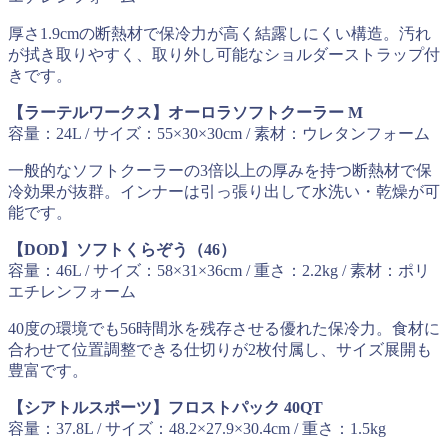
厚さ1.9cmの断熱材で保冷力が高く結露しにくい構造。汚れ
が拭き取りやすく、取り外し可能なショルダーストラップ付
きです。
【ラーテルワークス】オーロラソフトクーラー M
容量：24L / サイズ：55×30×30cm / 素材：ウレタンフォーム
一般的なソフトクーラーの3倍以上の厚みを持つ断熱材で保
冷効果が抜群。インナーは引っ張り出して水洗い・乾燥が可
能です。
【DOD】ソフトくらぞう（46）
容量：46L / サイズ：58×31×36cm / 重さ：2.2kg / 素材：ポリ
エチレンフォーム
40度の環境でも56時間氷を残存させる優れた保冷力。食材に
合わせて位置調整できる仕切りが2枚付属し、サイズ展開も
豊富です。
【シアトルスポーツ】フロストパック 40QT
容量：37.8L / サイズ：48.2×27.9×30.4cm / 重さ：1.5kg