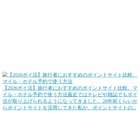
この掛け合わせが大切ですね。
ポイントサイトで旅行資金を貯める、旅行で貯め
る
ポイントサイトを使って、ポイ活でホテルポイントやマイル
に交換して旅行でなるべくお金を使わないで済むようにしま
す。また、旅行するときは、楽天トラベルやじゃらんネット
などもポイントサイト経由にすることでポイントを貯めま
す。
【2026ポイ活】旅行者におすすめのポイントサイト比較。マ
イル・ホテル予約で使う方法
最近ではテレビや雑誌でもポイ
活が取り上げられるようになってきました。20年前くらいか
らポイントサイトを活用してきた私が、ポイントサイトの...
ポイントを上手に交換して旅行をお得にする
代表的なのは「マイル交換」でしょうね。クレジットカード