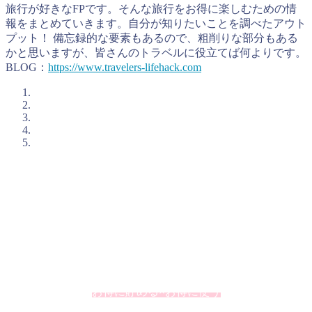
旅行が好きなFPです。そんな旅行をお得に楽しむための情
報をまとめていきます。自分が知りたいことを調べたアウト
プット！ 備忘録的な要素もあるので、粗削りな部分もある
かと思いますが、皆さんのトラベルに役立てば何よりです。
BLOG：
https://www.travelers-lifehack.com
とらべるおが考えるお得に旅行をするコツ
私、とらべるお（@TravelersHack）が、お得に旅行をするた
めに私が活用していることをまとめています。個人的に大切
にしているのが「ポイント」の上手な活用です。ポイントと
いうとオマケというイメージが強いかもしれませんが、うま
く利用するとその価値を2倍、3倍と高めることができたりし
ます。
お得に貯める×お得に使う