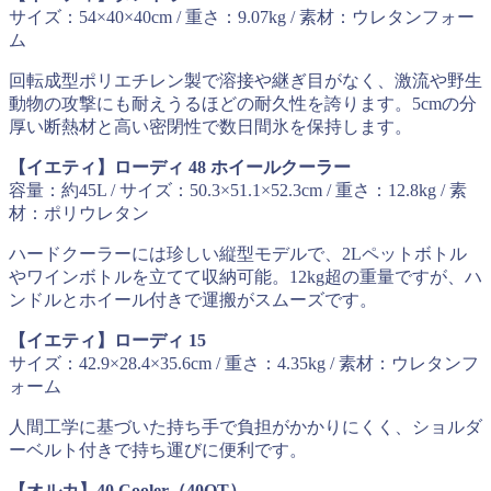
サイズ：54×40×40cm / 重さ：9.07kg / 素材：ウレタンフォー
ム
回転成型ポリエチレン製で溶接や継ぎ目がなく、激流や野生
動物の攻撃にも耐えうるほどの耐久性を誇ります。5cmの分
厚い断熱材と高い密閉性で数日間氷を保持します。
【イエティ】ローディ 48 ホイールクーラー
容量：約45L / サイズ：50.3×51.1×52.3cm / 重さ：12.8kg / 素
材：ポリウレタン
ハードクーラーには珍しい縦型モデルで、2Lペットボトル
やワインボトルを立てて収納可能。12kg超の重量ですが、ハ
ンドルとホイール付きで運搬がスムーズです。
【イエティ】ローディ 15
サイズ：42.9×28.4×35.6cm / 重さ：4.35kg / 素材：ウレタンフ
ォーム
人間工学に基づいた持ち手で負担がかかりにくく、ショルダ
ーベルト付きで持ち運びに便利です。
【オルカ】40 Cooler（40QT）