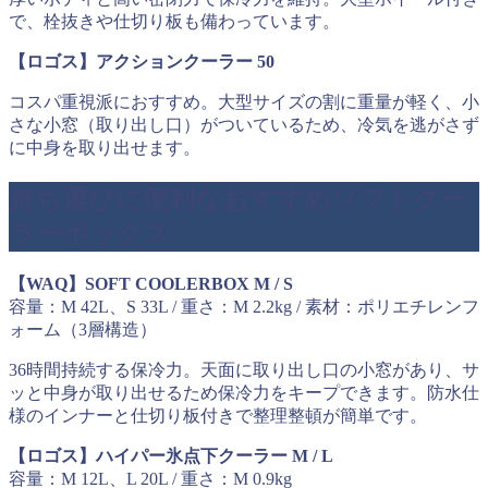
で、栓抜きや仕切り板も備わっています。
【ロゴス】アクションクーラー 50
コスパ重視派におすすめ。大型サイズの割に重量が軽く、小
さな小窓（取り出し口）がついているため、冷気を逃がさず
に中身を取り出せます。
持ち運びに便利なおすすめソフトクー
ラーボックス
【WAQ】SOFT COOLERBOX M / S
容量：M 42L、S 33L / 重さ：M 2.2kg / 素材：ポリエチレンフ
ォーム（3層構造）
36時間持続する保冷力。天面に取り出し口の小窓があり、サ
ッと中身が取り出せるため保冷力をキープできます。防水仕
様のインナーと仕切り板付きで整理整頓が簡単です。
【ロゴス】ハイパー氷点下クーラー M / L
容量：M 12L、L 20L / 重さ：M 0.9kg