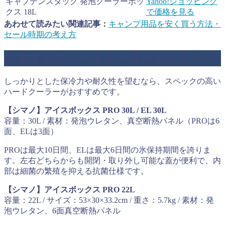
キャプテンスタッグ 発泡クーラーボッ
Yahoo!ショッピング
クス 18L
で価格を見る
あわせて読みたい関連記事：
キャンプ用品を安く買う方法・
セール時期の考え方
おすすめのハードクーラーボックス
しっかりとした保冷力や耐久性を望むなら、スペックの高い
ハードクーラーがおすすめです。
【シマノ】アイスボックス PRO 30L / EL 30L
容量：30L / 素材：発泡ウレタン、真空断熱パネル（PROは6
面、ELは3面）
PROは最大10日間、ELは最大6日間の氷保持期間を誇りま
す。左右どちらからも開閉・取り外し可能な蓋が便利で、内
部は細菌の繁殖を抑える抗菌仕様です。
【シマノ】アイスボックス PRO 22L
容量：22L / サイズ：53×30×33.2cm / 重さ：5.7kg / 素材：発
泡ウレタン、6面真空断熱パネル