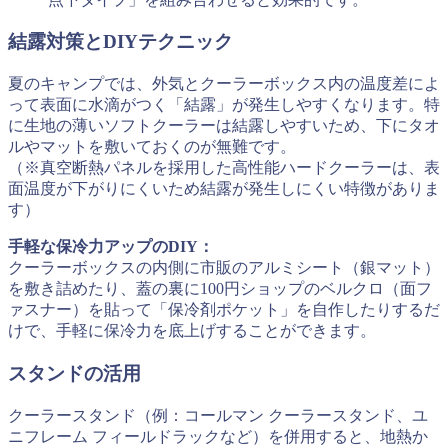
結露対策とDIYテクニック
夏のキャンプでは、外気とクーラーボックス内の温度差によ
って表面に水滴がつく「結露」が発生しやすくなります。特
に生地の薄いソフトクーラーは結露しやすいため、下にタオ
ルやマットを敷いておくのが無難です。
（※真空断熱パネルを採用した高性能ハードクーラーは、表
面温度が下がりにくいため結露が発生しにくい特徴がありま
す）
手軽な保冷力アップのDIY：
クーラーボックスの内側に市販のアルミシート（銀マット）
を敷き詰めたり、蓋の裏に100円ショップのベルクロ（面フ
ァスナー）を貼って「保冷剤ポケット」を自作したりするだ
けで、手軽に保冷力を底上げすることができます。
スタンドの活用
クーラースタンド（例：コールマン クーラースタンド、ユ
ニフレーム フィールドラックなど）を併用すると、地熱か