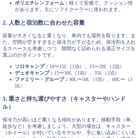
ポリエチレンフォーム：
軽くて安価で、クッション性
があります。主にソフトクーラーに使われます。
2. 人数と宿泊数に合わせた容量
容量が大きくなると重くなり、車内でも場所を取ります。ま
た、空間が空きすぎると保冷力が下がるため、保冷剤を入れ
るスペースも考慮しつつ、隙間なく詰められる適正サイズを
選ぶのがポイントです。
ソロキャンプ：
10〜15L（1泊）、15〜20L（2泊）
デュオキャンプ：
15〜30L（1泊）、35L（2泊）
ファミリー・グループ：
30L〜50L（1泊）、60L〜（2
泊）
3. 重さと持ち運びやすさ（キャスターやハンド
ル）
保冷力が高いほど重くなる傾向があります。移動手段（車、
徒歩など）を考慮しましょう。大型の場合は、キャスター
（ホイール）が付いているモデルや、手に食い込みにくい太