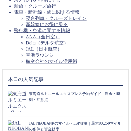
船旅・クルーズ旅行
電車・新幹線・駅に関する情報
寝台列車・クルーズトレイン
新幹線にお得に乗る
飛行機・空港に関する情報
ANA（全日空）
Delta（デルタ航空）
JAL（日本航空）
空港ラウンジ
航空会社のマイル活用術
本日の人気記事
東海道ルミエールエクスプレス予約ガイド。料金・時
刻・注意点
JAL NEOBANKのマイル・LSP攻略｜最大83,250マイル
の条件と資金効率