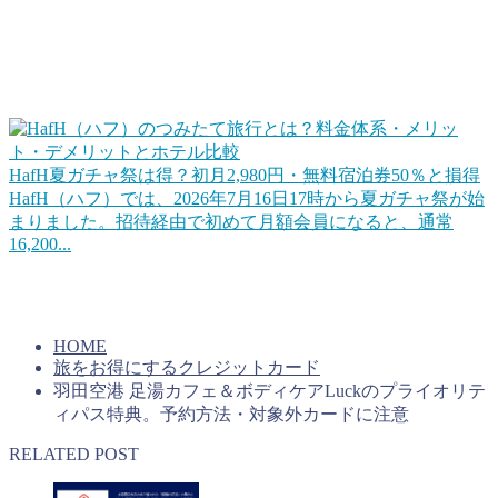
この他、旅行やホテル宿泊をお得にするWEBサービスや会
員プログラムを活用するのも手ですね。ポイントに近いとこ
ろだとHafHのようなコイン（ポイント）を積み立てて宿泊
に使えるというサービスもあります。
HafH夏ガチャ祭は得？初月2,980円・無料宿泊券50％と損得
HafH（ハフ）では、2026年7月16日17時から夏ガチャ祭が始
まりました。招待経由で初めて月額会員になると、通常
16,200...
上手くコインを貯めていけば旅行をお得にすることができる
はずです。キャンペーンを活用するのもいいですね。
HOME
旅をお得にするクレジットカード
羽田空港 足湯カフェ＆ボディケアLuckのプライオリテ
ィパス特典。予約方法・対象外カードに注意
RELATED POST