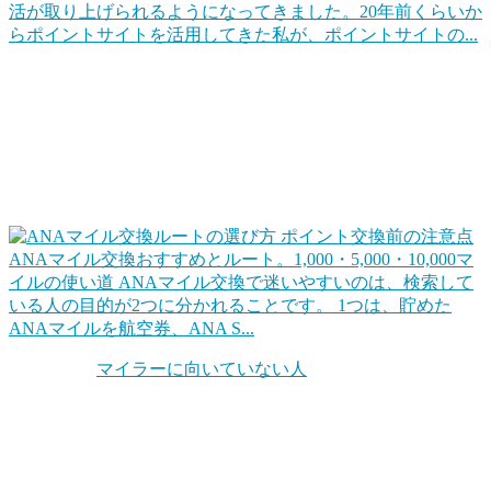
活が取り上げられるようになってきました。20年前くらいか
らポイントサイトを活用してきた私が、ポイントサイトの...
ポイントを上手に交換して旅行をお得にする
代表的なのは「マイル交換」でしょうね。クレジットカード
や各種キャンペーンなどでポイントをためて、そのポイント
を交換して、効率的に旅行します。同じ1ポイントでも交換
ルートを工夫するだけで確実に得ができます。
ANAマイル交換おすすめとルート。1,000・5,000・10,000マ
イルの使い道
ANAマイル交換で迷いやすいのは、検索して
いる人の目的が2つに分かれることです。 1つは、貯めた
ANAマイルを航空券、ANA S...
ちなみに「
マイラーに向いていない人
」というのもいます。
自分の旅行スタンスを考えてみることも大切です。他にもホ
テル系のポイントもお得だったりします。
お得な旅行サービスを活用する