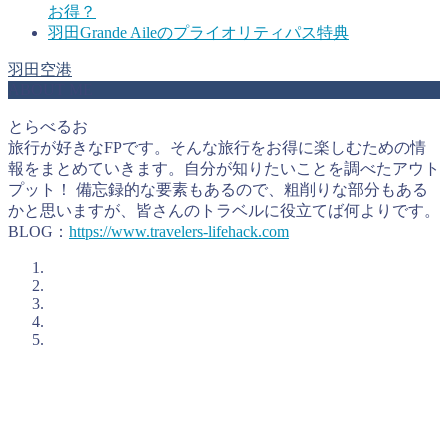
お得？
羽田Grande Aileのプライオリティパス特典
羽田空港
ABOUT ME
とらべるお
旅行が好きなFPです。そんな旅行をお得に楽しむための情
報をまとめていきます。自分が知りたいことを調べたアウト
プット！ 備忘録的な要素もあるので、粗削りな部分もある
かと思いますが、皆さんのトラベルに役立てば何よりです。
BLOG：
https://www.travelers-lifehack.com
とらべるおが考えるお得に旅行をするコツ
私、とらべるお（@TravelersHack）が、お得に旅行をするた
めに私が活用していることをまとめています。個人的に大切