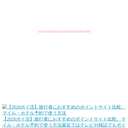
にしているのが「ポイント」の上手な活用です。ポイントと
いうとオマケというイメージが強いかもしれませんが、うま
く利用するとその価値を2倍、3倍と高めることができたりし
ます。
お得に貯める×お得に使う
この掛け合わせが大切ですね。
ポイントサイトで旅行資金を貯める、旅行で貯め
る
ポイントサイトを使って、ポイ活でホテルポイントやマイル
に交換して旅行でなるべくお金を使わないで済むようにしま
す。また、旅行するときは、楽天トラベルやじゃらんネット
などもポイントサイト経由にすることでポイントを貯めま
す。
【2026ポイ活】旅行者におすすめのポイントサイト比較。マ
イル・ホテル予約で使う方法
最近ではテレビや雑誌でもポイ