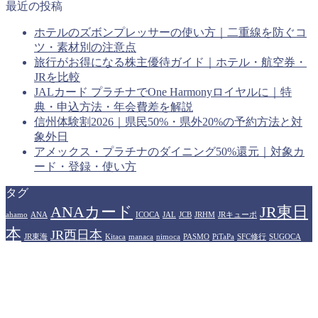
最近の投稿
ホテルのズボンプレッサーの使い方｜二重線を防ぐコ
ツ・素材別の注意点
旅行がお得になる株主優待ガイド｜ホテル・航空券・
JRを比較
JALカード プラチナでOne Harmonyロイヤルに｜特
典・申込方法・年会費差を解説
信州体験割2026｜県民50%・県外20%の予約方法と対
象外日
アメックス・プラチナのダイニング50%還元｜対象カ
ード・登録・使い方
タグ
ANAカード
JR東日
ahamo
ANA
ICOCA
JAL
JCB
JRHM
JRキューポ
本
JR西日本
JR東海
Kitaca
manaca
nimoca
PASMO
PiTaPa
SFC修行
SUGOCA
WESTERポイント
アメリカン
Suica
TOICA
はやかけん
エキスプレスカード
イオンカード
カシオペア
ザ・リッツカール
プラ
ヒルトンホテル
トン
ソラシドエア
ドーミーイン
ハイアット