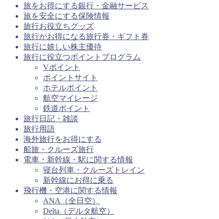
旅をお得にする銀行・金融サービス
旅を安全にする保険情報
旅行お役立ちグッズ
旅行がお得になる旅行券・ギフト券
旅行に嬉しい株主優待
旅行に役立つポイントプログラム
Vポイント
ポイントサイト
ホテルポイント
航空マイレージ
鉄道ポイント
旅行日記・雑談
旅行用語
海外旅行をお得にする
船旅・クルーズ旅行
電車・新幹線・駅に関する情報
寝台列車・クルーズトレイン
新幹線にお得に乗る
飛行機・空港に関する情報
ANA（全日空）
Delta（デルタ航空）