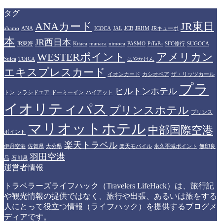
タグ
ANAカード
JR東日
ahamo
ANA
ICOCA
JAL
JCB
JRHM
JRキューポ
本
JR西日本
JR東海
Kitaca
manaca
nimoca
PASMO
PiTaPa
SFC修行
SUGOCA
WESTERポイント
アメリカン
Suica
TOICA
はやかけん
エキスプレスカード
イオンカード
カシオペア
ザ・リッツカール
プラ
ヒルトンホテル
トン
ソラシドエア
ドーミーイン
ハイアット
イオリティパス
プリンスホテル
プリンス
マリオットホテル
中部国際空港
ポイント
楽天トラベル
伊丹空港
佐賀県
大分県
楽天モバイル
永久不滅ポイント
無印良
羽田空港
品
石川県
運営者情報
トラベラーズライフハック（Travelers LifeHack）は、旅行記
や観光情報の提供ではなく、旅行や出張、あるいは旅をする
人にとって役立つ情報（ライフハック）を提供するブログメ
ディアです。