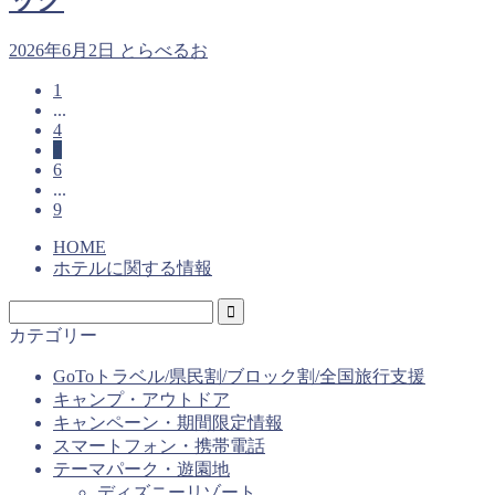
2026年6月2日
とらべるお
1
...
4
5
6
...
9
HOME
ホテルに関する情報
カテゴリー
GoToトラベル/県民割/ブロック割/全国旅行支援
キャンプ・アウトドア
キャンペーン・期間限定情報
スマートフォン・携帯電話
テーマパーク・遊園地
ディズニーリゾート