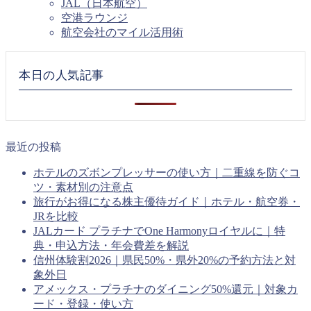
JAL（日本航空）
空港ラウンジ
航空会社のマイル活用術
本日の人気記事
最近の投稿
ホテルのズボンプレッサーの使い方｜二重線を防ぐコ
ツ・素材別の注意点
旅行がお得になる株主優待ガイド｜ホテル・航空券・
JRを比較
JALカード プラチナでOne Harmonyロイヤルに｜特
典・申込方法・年会費差を解説
信州体験割2026｜県民50%・県外20%の予約方法と対
象外日
アメックス・プラチナのダイニング50%還元｜対象カ
ード・登録・使い方