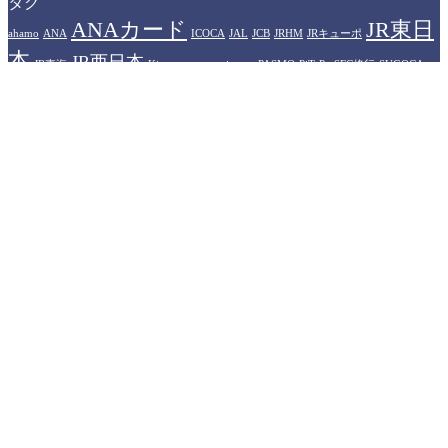
タグ
ANAカード
JR東日
ahamo
ANA
ICOCA
JAL
JCB
JRHM
JRキューポ
本
JR西日本
JR東海
Kitaca
manaca
nimoca
PASMO
PiTaPa
SFC修行
SUGOCA
WESTERポイント
アメリカン
Suica
TOICA
はやかけん
エキスプレスカード
イオンカード
カシオペア
ザ・リッツカール
プラ
ヒルトンホテル
トン
ソラシドエア
ドーミーイン
ハイアット
イオリティパス
プリンスホテル
プリンス
マリオットホテル
中部国際空港
ポイント
楽天トラベル
伊丹空港
佐賀県
大分県
楽天モバイル
永久不滅ポイント
無印良
羽田空港
品
石川県
運営者情報
トラベラーズライフハック（Travelers LifeHack）は、旅行記
や観光情報の提供ではなく、旅行や出張、あるいは旅をする
人にとって役立つ情報（ライフハック）を提供するブログメ
ディアです。