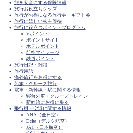
旅を安全にする保険情報
旅行お役立ちグッズ
旅行がお得になる旅行券・ギフト券
旅行に嬉しい株主優待
旅行に役立つポイントプログラム
Vポイント
ポイントサイト
ホテルポイント
航空マイレージ
鉄道ポイント
旅行日記・雑談
旅行用語
海外旅行をお得にする
船旅・クルーズ旅行
電車・新幹線・駅に関する情報
寝台列車・クルーズトレイン
新幹線にお得に乗る
飛行機・空港に関する情報
ANA（全日空）
Delta（デルタ航空）
JAL（日本航空）