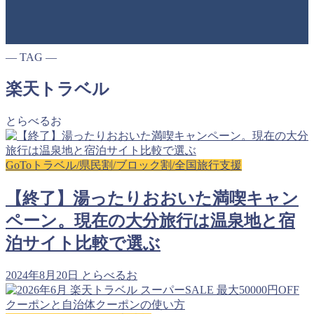
― TAG ―
楽天トラベル
とらべるお
GoToトラベル/県民割/ブロック割/全国旅行支援
【終了】湯ったりおおいた満喫キャン
ペーン。現在の大分旅行は温泉地と宿
泊サイト比較で選ぶ
2024年8月20日
とらべるお