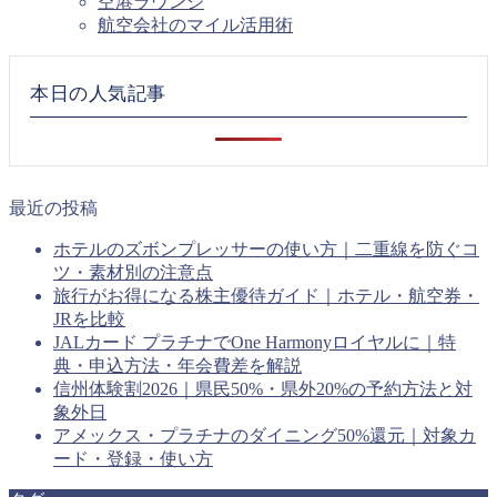
空港ラウンジ
航空会社のマイル活用術
本日の人気記事
最近の投稿
ホテルのズボンプレッサーの使い方｜二重線を防ぐコ
ツ・素材別の注意点
旅行がお得になる株主優待ガイド｜ホテル・航空券・
JRを比較
JALカード プラチナでOne Harmonyロイヤルに｜特
典・申込方法・年会費差を解説
信州体験割2026｜県民50%・県外20%の予約方法と対
象外日
アメックス・プラチナのダイニング50%還元｜対象カ
ード・登録・使い方