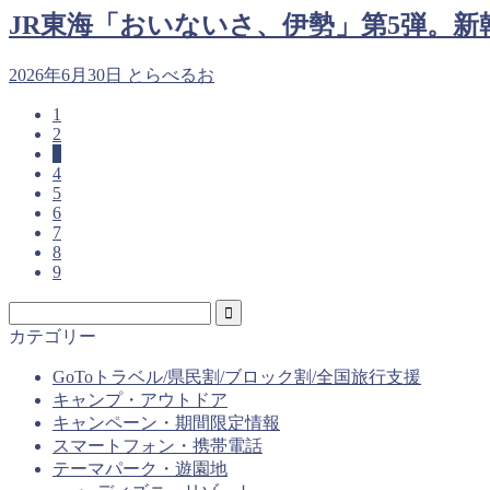
JR東海「おいないさ、伊勢」第5弾。
2026年6月30日
とらべるお
1
2
3
4
5
6
7
8
9
カテゴリー
GoToトラベル/県民割/ブロック割/全国旅行支援
キャンプ・アウトドア
キャンペーン・期間限定情報
スマートフォン・携帯電話
テーマパーク・遊園地