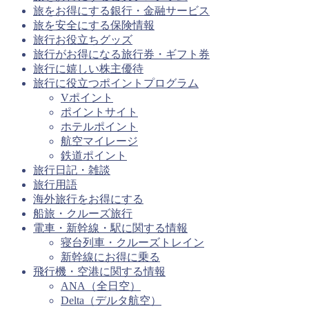
旅をお得にする銀行・金融サービス
旅を安全にする保険情報
旅行お役立ちグッズ
旅行がお得になる旅行券・ギフト券
旅行に嬉しい株主優待
旅行に役立つポイントプログラム
Vポイント
ポイントサイト
ホテルポイント
航空マイレージ
鉄道ポイント
旅行日記・雑談
旅行用語
海外旅行をお得にする
船旅・クルーズ旅行
電車・新幹線・駅に関する情報
寝台列車・クルーズトレイン
新幹線にお得に乗る
飛行機・空港に関する情報
ANA（全日空）
Delta（デルタ航空）