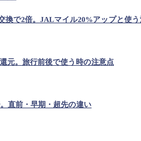
交換で2倍。JALマイル20%アップと使
00倍還元。旅行前後で使う時の注意点
倍。直前・早期・超先の違い